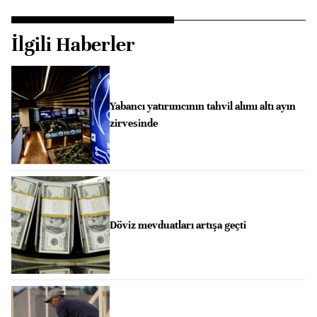
İlgili Haberler
Yabancı yatırımcının tahvil alımı altı ayın
zirvesinde
Döviz mevduatları artışa geçti