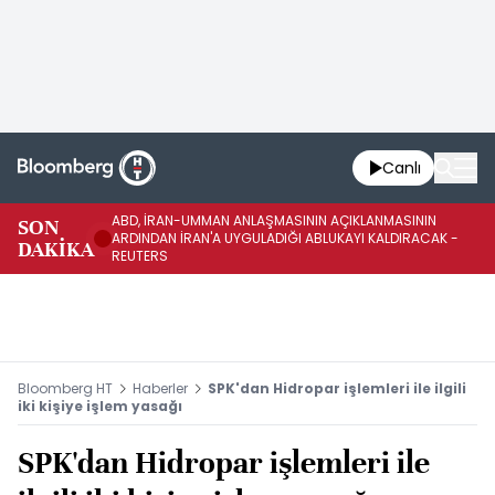
Canlı
ABD, İRAN-UMMAN ANLAŞMASININ AÇIKLANMASININ
AB
SON
ARDINDAN İRAN'A UYGULADIĞI ABLUKAYI KALDIRACAK -
GE
DAKİKA
REUTERS
UY
Bloomberg HT
Haberler
SPK'dan Hidropar işlemleri ile ilgili
iki kişiye işlem yasağı
SPK'dan Hidropar işlemleri ile