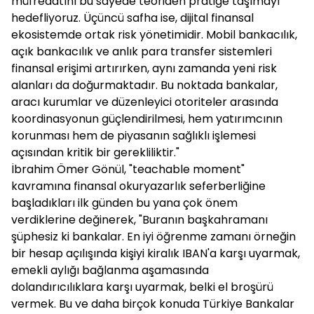
müfredatını bu sayede teoriden pratiğe taşımayı
hedefliyoruz. Üçüncü safha ise, dijital finansal
ekosistemde ortak risk yönetimidir. Mobil bankacılık,
açık bankacılık ve anlık para transfer sistemleri
finansal erişimi artırırken, aynı zamanda yeni risk
alanları da doğurmaktadır. Bu noktada bankalar,
aracı kurumlar ve düzenleyici otoriteler arasında
koordinasyonun güçlendirilmesi, hem yatırımcının
korunması hem de piyasanın sağlıklı işlemesi
açısından kritik bir gerekliliktir."
İbrahim Ömer Gönül, "teachable moment"
kavramına finansal okuryazarlık seferberliğine
başladıkları ilk günden bu yana çok önem
verdiklerine değinerek, "Buranın başkahramanı
şüphesiz ki bankalar. En iyi öğrenme zamanı örneğin
bir hesap açılışında kişiyi kiralık IBAN'a karşı uyarmak,
emekli aylığı bağlanma aşamasında
dolandırıcılıklara karşı uyarmak, belki el broşürü
vermek. Bu ve daha birçok konuda Türkiye Bankalar