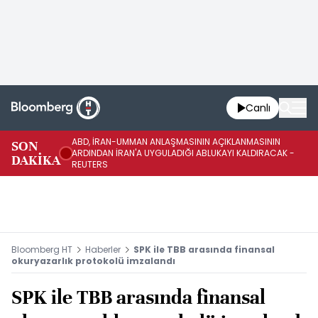
Canlı
ABD, İRAN-UMMAN ANLAŞMASININ AÇIKLANMASININ
AB
SON
ARDINDAN İRAN'A UYGULADIĞI ABLUKAYI KALDIRACAK -
GE
DAKİKA
REUTERS
UY
Bloomberg HT
Haberler
SPK ile TBB arasında finansal
okuryazarlık protokolü imzalandı
SPK ile TBB arasında finansal