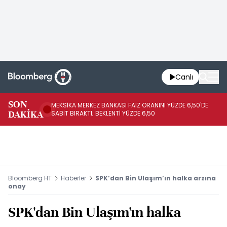
Canlı
SON
MEKSİKA MERKEZ BANKASI FAİZ ORANINI YÜZDE 6,50'DE
OY
DAKİKA
SABİT BIRAKTI; BEKLENTİ YÜZDE 6,50
AÇ
Bloomberg HT
Haberler
SPK’dan Bin Ulaşım’ın halka arzına
onay
SPK'dan Bin Ulaşım'ın halka