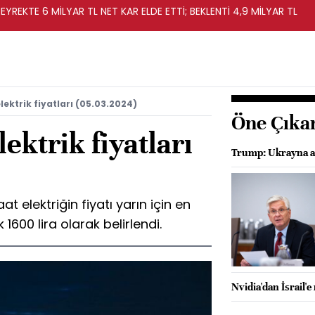
EYREKTE 6 MİLYAR TL NET KAR ELDE ETTİ; BEKLENTİ 4,9 MİLYAR TL
ektrik fiyatları (05.03.2024)
Öne Çıka
ektrik fiyatları
Trump: Ukrayna an
 elektriğin fiyatı yarın için en
 1600 lira olarak belirlendi.
Nvidia'dan İsrail'e