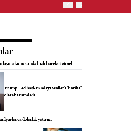
ABD HAZİNE BAKANLIĞI'NIN
nlar
laşma konusunda hızlı hareket etmeli
Trump, Fed başkan adayı Waller'ı "harika"
olarak tanımladı
 milyarlarca dolarlık yatırım