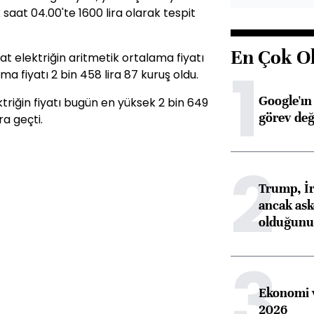
 saat 04.00'te 1600 lira olarak tespit
En Çok O
 elektriğin aritmetik ortalama fiyatı
1
lama fiyatı 2 bin 458 lira 87 kuruş oldu.
Google'ın
riğin fiyatı bugün en yüksek 2 bin 649
görev değ
ra geçti.
2
Trump, İr
ancak aske
olduğunu 
3
Ekonomi v
2026