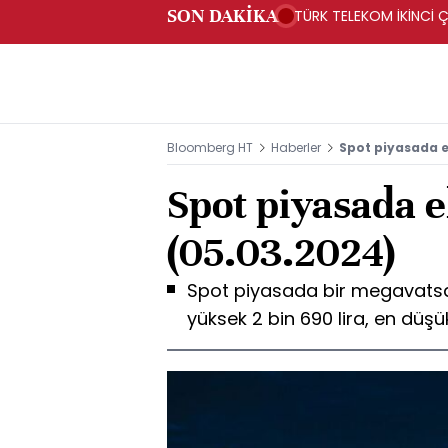
SON DAKİKA
TÜRK TELEKOM İKİNCİ Ç
Bloomberg HT
Haberler
Spot piyasada el
Spot piyasada el
(05.03.2024)
Spot piyasada bir megavatsaat
yüksek 2 bin 690 lira, en düşük