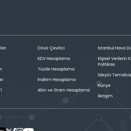
ları
Döviz Çevirici
İstanbul Hava 
n
KDV Hesaplama
Kişisel Verilerin
Politikası
rı
Yüzde Hesaplama
İzleyici Temsilcis
rı
İndirim Hesaplama
Künye
l
Altın ve Gram Hesaplama
İletişim