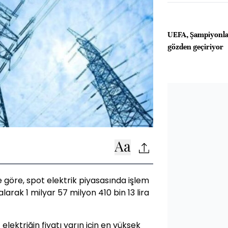
UEFA, Şampiyonlar 
gözden geçiriyor
ne göre, spot elektrik piyasasında işlem
rak 1 milyar 57 milyon 410 bin 13 lira
ektriğin fiyatı yarın için en yüksek