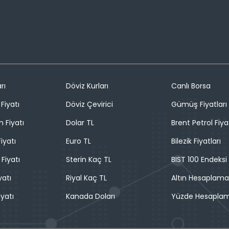
rı
Döviz Kurları
Canlı Borsa
Fiyatı
Döviz Çevirici
Gümüş Fiyatları
n Fiyatı
Dolar TL
Brent Petrol Fiya
iyatı
Euro TL
Bilezik Fiyatları
 Fiyatı
Sterin Kaç TL
BIST 100 Endeksi
yatı
Riyal Kaç TL
Altın Hesaplama
iyatı
Kanada Doları
Yüzde Hesapla