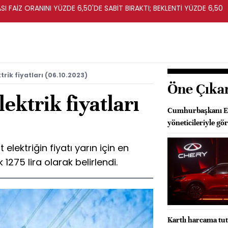
I FAİZ ORANINI YÜZDE 6,50'DE SABİT BIRAKTI; BEKLENTİ YÜZDE 6,50
rik fiyatları (06.10.2023)
Öne Çıka
ektrik fiyatları
Cumhurbaşkanı Erd
yöneticileriyle gö
lektriğin fiyatı yarın için en
 1275 lira olarak belirlendi.
Kartlı harcama tuta