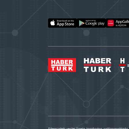
Sitemizdeki veriler Foreks tarafından sağlanmaktadır.