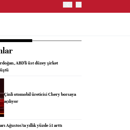
OYAK ÇİMENTO İKİNCİ ÇEY
nlar
oğan, ABD'li üst düzey şirket
rüştü
Çinli otomobil üreticisi Chery borsaya
açılıyor
rı Ağustos'ta yıllık yüzde 51 arttı