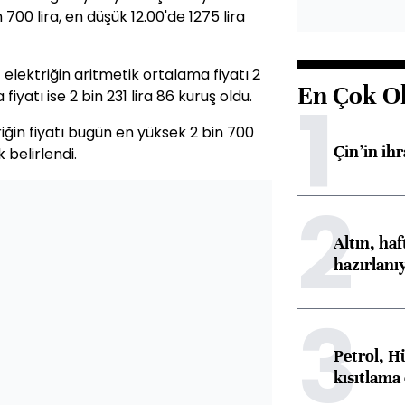
 700 lira, en düşük 12.00'de 1275 lira
lektriğin aritmetik ortalama fiyatı 2
En Çok O
1
 fiyatı ise 2 bin 231 lira 86 kuruş oldu.
ğin fiyatı bugün en yüksek 2 bin 700
Çin’in ih
k belirlendi.
2
Altın, ha
hazırlanı
3
Petrol, H
kısıtlama