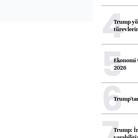
4
Trump yön
türevleri
5
Ekonomi v
2026
6
Trump'tan
7
Trump: İr
varabiliri