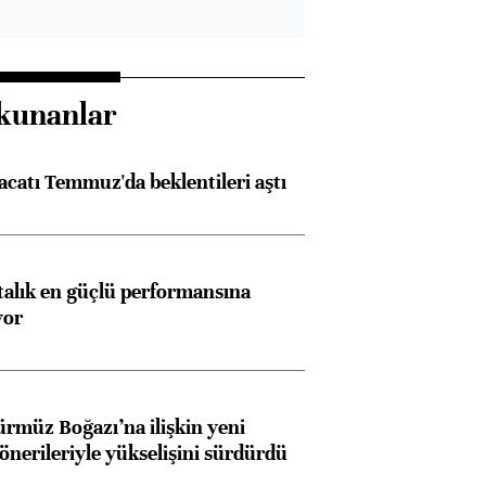
kunanlar
racatı Temmuz'da beklentileri aştı
ftalık en güçlü performansına
yor
ürmüz Boğazı’na ilişkin yeni
 önerileriyle yükselişini sürdürdü