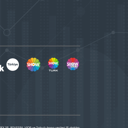
X 35, BOVESPA, VİOP ve Tahvil-bono verileri 15 dakika;