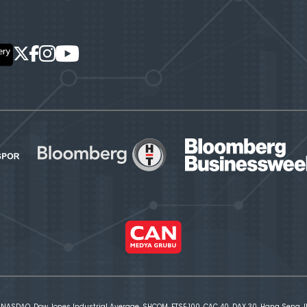
 NASDAQ, Dow Jones Industrial Average, SHCOM, FTSE 100, CAC 40, DAX 30, Hang Seng, IBE