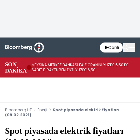
Canlı
SON
MEKSİKA MERKEZ BANKASI FAİZ ORANINI YÜZDE 6,50'DE
OY
DAKİKA
SABİT BIRAKTI; BEKLENTİ YÜZDE 6,50
AÇ
Bloomberg HT
Enerji
Spot piyasada elektrik fiyatları
(09.02.2021)
Spot piyasada elektrik fiyatları