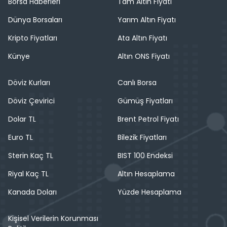
Borsa Haberleri
Tam Altın Fiyatı
Dünya Borsaları
Yarım Altın Fiyatı
Kripto Fiyatları
Ata Altın Fiyatı
Künye
Altın ONS Fiyatı
Döviz Kurları
Canlı Borsa
Döviz Çevirici
Gümüş Fiyatları
Dolar TL
Brent Petrol Fiyatı
Euro TL
Bilezik Fiyatları
Sterin Kaç TL
BIST 100 Endeksi
Riyal Kaç TL
Altın Hesaplama
Kanada Doları
Yüzde Hesaplama
Kişisel Verilerin Korunması