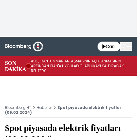
Canlı
ABD, İRAN-UMMAN ANLAŞMASININ AÇIKLANMASININ
AB
SON
ARDINDAN İRAN'A UYGULADIĞI ABLUKAYI KALDIRACAK -
GE
DAKİKA
REUTERS
UY
Bloomberg HT
Haberler
Spot piyasada elektrik fiyatları
(09.02.2024)
Spot piyasada elektrik fiyatları