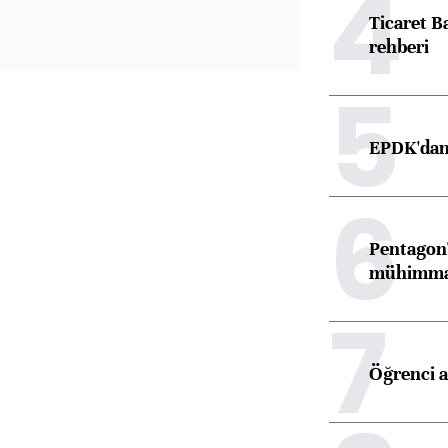
4
Ticaret B
rehberi
5
EPDK'dan 
6
Pentagon'
mühimmat 
7
Öğrenci a