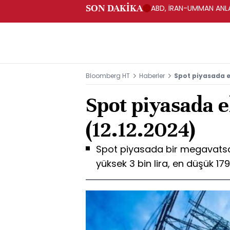
SON DAKİKA
ABD, İRAN-UMMAN ANLA
Bloomberg HT
Haberler
Spot piyasada el
Spot piyasada el
(12.12.2024)
Spot piyasada bir megavatsaat 
yüksek 3 bin lira, en düşük 179