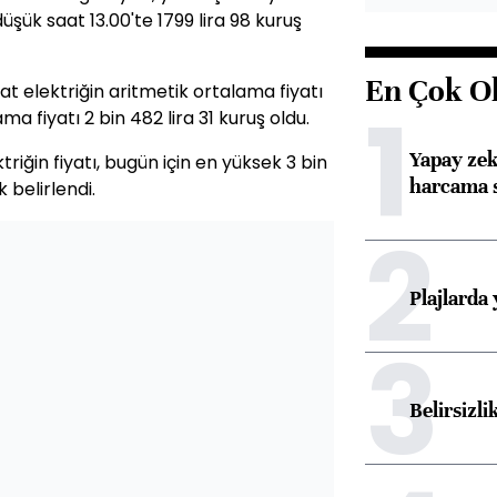
düşük saat 13.00'te 1799 lira 98 kuruş
En Çok O
 elektriğin aritmetik ortalama fiyatı
1
ama fiyatı 2 bin 482 lira 31 kuruş oldu.
Yapay zek
iğin fiyatı, bugün için en yüksek 3 bin
harcama 
k belirlendi.
2
Plajlarda
3
Belirsizli