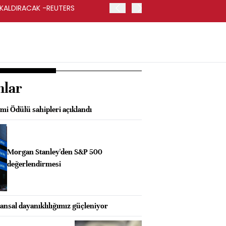
 KALDIRACAK -REUTERS
ABD DIŞİŞLERİ BAKANLIĞI
UYGULANACAK
nlar
i Ödülü sahipleri açıklandı
Morgan Stanley'den S&P 500
değerlendirmesi
ansal dayanıklılığımız güçleniyor