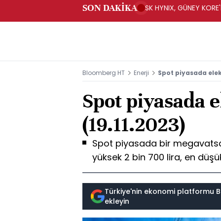
SON DAKİKA
SK HYNIX, GÜNEY KORE'
YATIRIM YAPACAK- BN
Bloomberg HT
Enerji
Spot piyasada elekt
Spot piyasada el
(19.11.2023)
Spot piyasada bir megavatsaat
yüksek 2 bin 700 lira, en düşük 
Türkiye'nin ekonomi platformu B
ekleyin