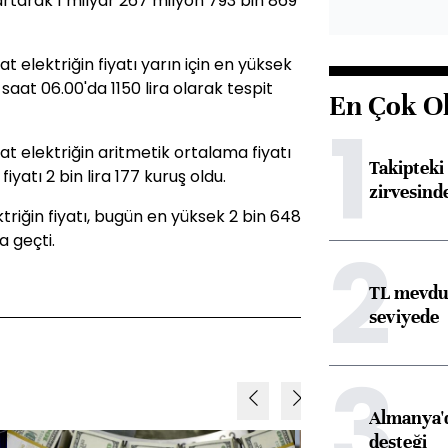
rtarak 1 milyar 267 milyon 793 bin 869
elektriğin fiyatı yarın için en yüksek
 saat 06.00'da 1150 lira olarak tespit
En Çok O
1
 elektriğin aritmetik ortalama fiyatı
Takipteki 
fiyatı 2 bin lira 177 kuruş oldu.
zirvesind
riğin fiyatı, bugün en yüksek 2 bin 648
2
a geçti.
TL mevdua
seviyede
3
Almanya'd
desteği