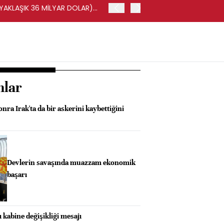
(YAKLAŞIK 36 MİLYAR DOLAR)
BORSA İSTANBUL'DA BIST 
nlar
ra Irak'ta da bir askerini kaybettiğini
Devlerin savaşında muazzam ekonomik
başarı
kabine değişikliği mesajı