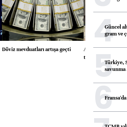
4
Güncel al
gram ve ç
5
Döviz mevduatları artışa geçti
ABD'de konut başla
toparlandı
Türkiye, 
savunma 
6
Fransa'da 
TCMB yılı