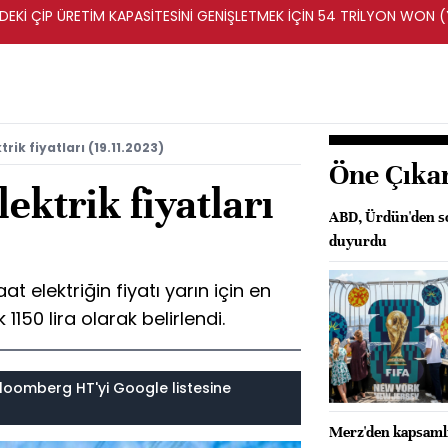
DEKİ ÇİP ÜRETİM KAPASİTESİNİ GENİŞLETMEK İÇİN 54 TRİLYON WON 
rik fiyatları (19.11.2023)
Öne Çıka
ektrik fiyatları
ABD, Ürdün'den son
duyurdu
 elektriğin fiyatı yarın için en
1150 lira olarak belirlendi.
loomberg HT'yi Google listesine
Merz'den kapsamlı 