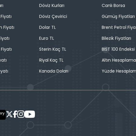
rı
Döviz Kurları
Canlı Borsa
Fiyatı
Döviz Çevirici
Gümüş Fiyatları
n Fiyatı
Dolar TL
Brent Petrol Fiya
iyatı
Euro TL
Bilezik Fiyatları
 Fiyatı
Sterin Kaç TL
BIST 100 Endeksi
yatı
Riyal Kaç TL
Altın Hesaplama
iyatı
Kanada Doları
Yüzde Hesapla