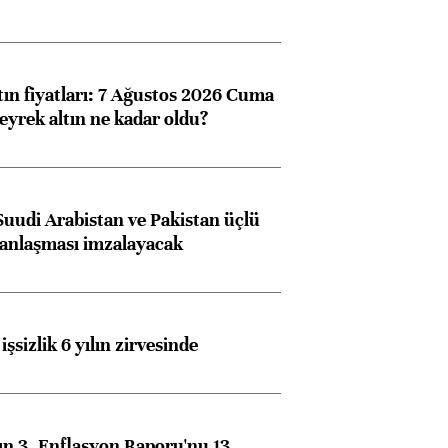
Almanya, Commerzbank
Ba
konusunda Unicredit ile
me
görüşmelere hazırlanıyor
tın fiyatları: 7 Ağustos 2026 Cuma
eyrek altın ne kadar oldu?
ngıçları
Suudi Arabistan ve Pakistan üçlü
anlaşması imzalayacak
işsizlik 6 yılın zirvesinde
n 3. Enflasyon Raporu'nu 13