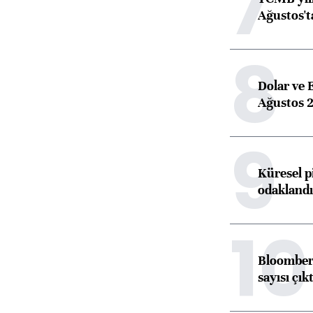
7
Ağustos't
8
Dolar ve 
Ağustos 2
9
Küresel p
odaklandı
10
Bloomberg
sayısı çıkt