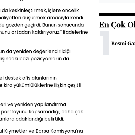
 da keskinleştirmek, işlere öncelik
aliyetleri düşürmek amacıyla kendi
En Çok O
1
lde gözden geçirdi. Bunun sonucunda
unu ortadan kaldırıyoruz." ifadelerine
Resmi Ga
n da yeniden değerlendirildiği
ışındaki bazı pozisyonların da
l destek ofis alanlarının
e kira yükümlülüklerine ilişkin çeşitli
eri ve yeniden yapılandırma
sı portföyünü kapsamadığı, daha çok
anlara odaklandığı belirtildi.
l Kıymetler ve Borsa Komisyonu'na