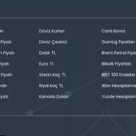
rı
Döviz Kurları
Canlı Borsa
Fiyatı
Döviz Çevirici
Gümüş Fiyatları
n Fiyatı
Dolar TL
Brent Petrol Fiya
iyatı
Euro TL
Bilezik Fiyatları
 Fiyatı
Sterin Kaç TL
BIST 100 Endeksi
yatı
Riyal Kaç TL
Altın Hesaplama
iyatı
Kanada Doları
Yüzde Hesapla