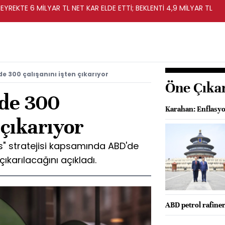
EYREKTE 6 MİLYAR TL NET KAR ELDE ETTİ; BEKLENTİ 4,9 MİLYAR TL
e 300 çalışanını işten çıkarıyor
Öne Çıka
de 300
Karahan: Enflasyon
 çıkarıyor
s" stratejisi kapsamında ABD'de
çıkarılacağını açıkladı.
ABD petrol rafiner