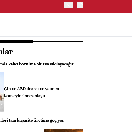
ABD HAZİNE BAKANLIĞI'NIN
nlar
da kalıcı bozulma olursa sıkılaşacağız
Çin ve ABD ticaret ve yatırım
konseylerinde anlaştı
ileri tam kapasite üretime geçiyor