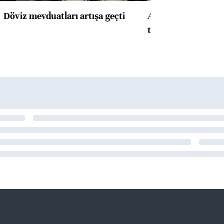
Döviz mevduatları artışa geçti
ABD'de konut başla
toparlandı