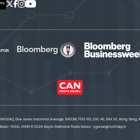
 NASDAQ, Dow Jones Industrial Average, SHCOM, FTSE 100, CAC 40, DAX 30, Hang Seng, IBE
ktedir. YASAL UYARI © 2026 Kayıtlı Elektronik Posta Adresi : cgorsel@hs03.kep.tr