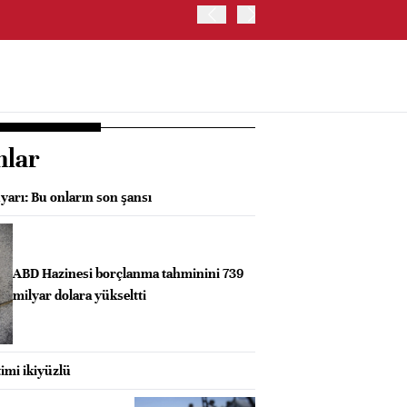
ABD HAZİNE BAKANLIĞI'NIN
nlar
yarı: Bu onların son şansı
ABD Hazinesi borçlanma tahminini 739
milyar dolara yükseltti
imi ikiyüzlü