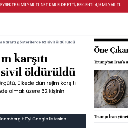
EYREKTE 6 MİLYAR TL NET KAR ELDE ETTİ; BEKLENTİ 4,9 MİLYAR TL
 karşıtı gösterilerde 62 sivil öldürüldü
Öne Çıka
m karşıtı
Trump'tan İran'a u
 sivil öldürüldü
rgütü, ülkede dün rejim karşıtı
de olmak üzere 62 kişinin
Trump: İran yönet
loomberg HT'yi Google listesine