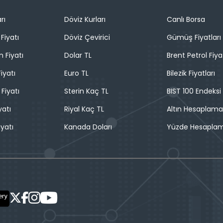
rı
Döviz Kurları
Canlı Borsa
Fiyatı
Döviz Çevirici
Gümüş Fiyatları
n Fiyatı
Dolar TL
Brent Petrol Fiya
iyatı
Euro TL
Bilezik Fiyatları
 Fiyatı
Sterin Kaç TL
BIST 100 Endeksi
yatı
Riyal Kaç TL
Altın Hesaplama
iyatı
Kanada Doları
Yüzde Hesapla