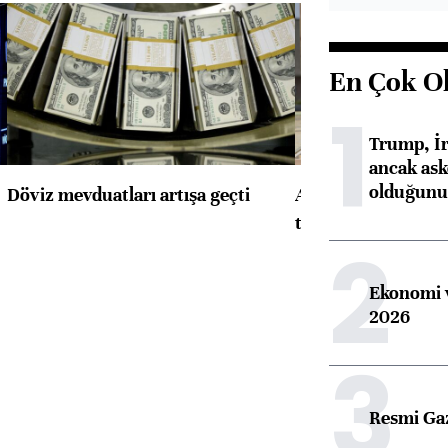
En Çok O
1
Trump, İr
ancak aske
olduğunu 
Döviz mevduatları artışa geçti
ABD'de konut başla
toparlandı
2
Ekonomi v
2026
3
Resmi Ga