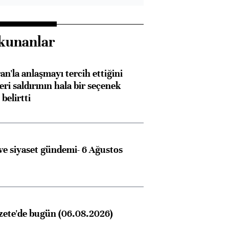
Almanya, Commerzbank
Ba
konusunda Unicredit ile
me
kunanlar
görüşmelere hazırlanıyor
an'la anlaşmayı tercih ettiğini
ri saldırının hala bir seçenek
belirtti
ngıçları
e siyaset gündemi- 6 Ağustos
zete'de bugün (06.08.2026)