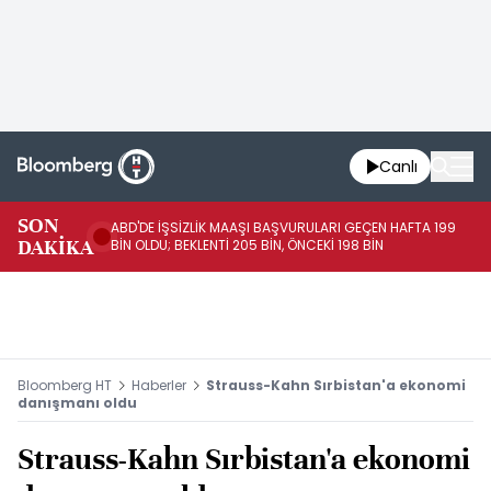
Canlı
SON
ABD'DE İŞSİZLİK MAAŞI BAŞVURULARI GEÇEN HAFTA 199
FE
DAKİKA
BİN OLDU; BEKLENTİ 205 BİN, ÖNCEKİ 198 BİN
İL
Bloomberg HT
Haberler
Strauss-Kahn Sırbistan'a ekonomi
danışmanı oldu
Strauss-Kahn Sırbistan'a ekonomi