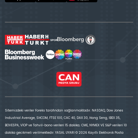
Sitemizdeki veriler Foreks tarafından sağlanmaktadır. NASDAQ, Dow Jones
Industrial Average, SHCOM, FTSE 100, CAC 40, DAX 30, Hang Seng, IBEX 35,
BOVESPA, VİOP ve Tahvil-bono verileri 15 dakika; CME, NYMEX VE S&P verileri 10
dakika gecikmeli verilmektedir. YASAL UYARI © 2026 Kayıtlı Elektronik Posta