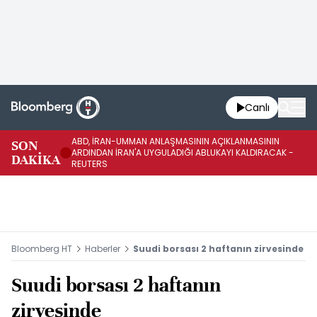
Canlı
ABD, İRAN-UMMAN ANLAŞMASININ AÇIKLANMASININ
AB
SON
ARDINDAN İRAN'A UYGULADIĞI ABLUKAYI KALDIRACAK -
GE
DAKİKA
REUTERS
UY
Bloomberg HT
Haberler
Suudi borsası 2 haftanın zirvesinde
Suudi borsası 2 haftanın
zirvesinde