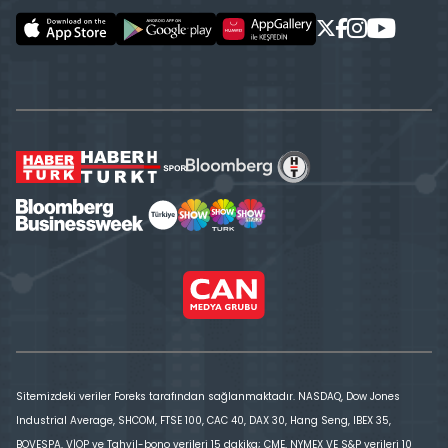
Sitemizdeki veriler Foreks tarafından sağlanmaktadır. NASDAQ, Dow Jones
Industrial Average, SHCOM, FTSE 100, CAC 40, DAX 30, Hang Seng, IBEX 35,
BOVESPA, VİOP ve Tahvil-bono verileri 15 dakika; CME, NYMEX VE S&P verileri 10