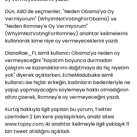
Dün, ABD'de seçmenler, "Neden Obama'ya Oy
Vermiyorum" (WhyImNotVotingForObama) ve
"Neden Romney'e Oy Vermiyorum"
(WhyImNotVotingForRomney) anahtar kelimelerini
kullanarak kime niye oy vermeyeceklerini yazdı.
DianaRae_FL isimli kullanıcı Obama'ya neden oy
vermeyeceğini "hayatım boyunca durmadan
çalıştım ve kazandıklarımı dağıtmaya da hiç niyetim
yok" diyerek açıklarken, EcheMadubuike isimli
kullanıcı ise hiçbir erkeğin, kadınların bedenleriyle ne
yapıp yapmayacağını söylemeye hakkı olmadığının
altını çizerek, Romney'e oy vermeyeceğini yazdı.
Kürtaj hakkıyla ilgili yapılan bu yorum, Twitter
üzerinden 2 bin kere paylaşılırken, analiz sitesi
www.topsy.com, iki anahtar kelimeyle ilgili yaklaşık 11
bin tweet atıldığını açıkladı.