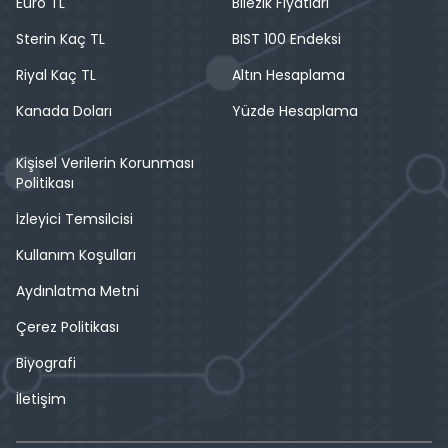
Euro TL
Bilezik Fiyatları
Sterin Kaç TL
BIST 100 Endeksi
Riyal Kaç TL
Altın Hesaplama
Kanada Doları
Yüzde Hesaplama
Kişisel Verilerin Korunması
Politikası
İzleyici Temsilcisi
Kullanım Koşulları
Aydınlatma Metni
Çerez Politikası
Biyografi
İletişim