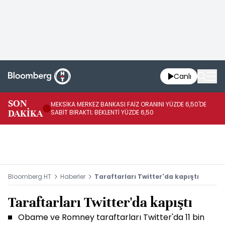
Canlı
SON
MEKSİKA MERKEZ BANKASI FAİZ ORANINI YÜZDE 6,50'DE
OY
DAKİKA
SABİT BIRAKTI; BEKLENTİ YÜZDE 6,50
AÇ
Bloomberg HT
Haberler
Taraftarları Twitter'da kapıştı
Taraftarları Twitter'da kapıştı
Obame ve Romney taraftarları Twitter'da 11 bin