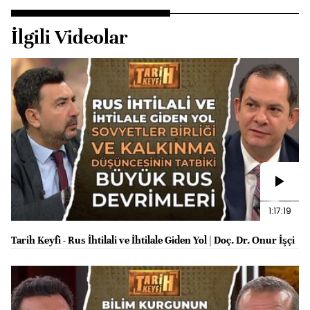
İlgili Videolar
1:17:19
Tarih Keyfi - Rus İhtilali ve İhtilale Giden Yol | Doç. Dr. Onur İşçi