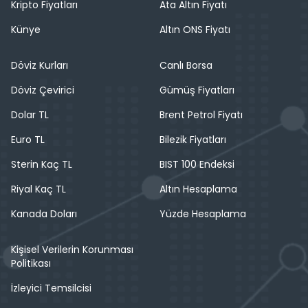
Kripto Fiyatları
Ata Altın Fiyatı
Künye
Altın ONS Fiyatı
Döviz Kurları
Canlı Borsa
Döviz Çevirici
Gümüş Fiyatları
Dolar TL
Brent Petrol Fiyatı
Euro TL
Bilezik Fiyatları
Sterin Kaç TL
BIST 100 Endeksi
Riyal Kaç TL
Altın Hesaplama
Kanada Doları
Yüzde Hesaplama
Kişisel Verilerin Korunması
Politikası
İzleyici Temsilcisi