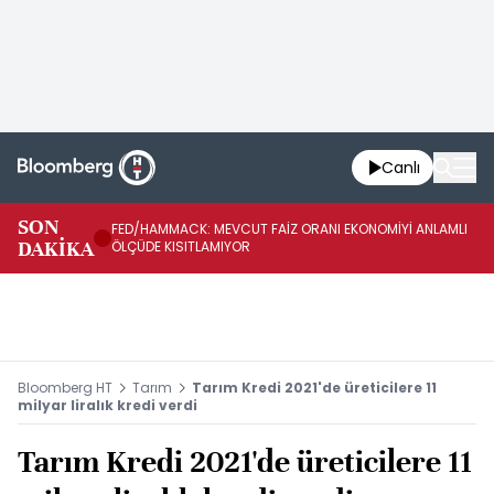
Canlı
SON
FED/HAMMACK: MEVCUT FAİZ ORANI EKONOMİYİ ANLAMLI
FE
DAKİKA
ÖLÇÜDE KISITLAMIYOR
İH
Bloomberg HT
Tarım
Tarım Kredi 2021'de üreticilere 11
milyar liralık kredi verdi
Tarım Kredi 2021'de üreticilere 11