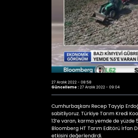
27 Aralık 2022 - 08:58
Güncelleme :
27 Aralık 2022 - 09:04
Cumhurbaşkanı Recep Tayyip Erdoğan
sabitliyoruz. Türkiye Tarım Kredi Ko
13’e varan, karma yemde de yüzde 5
Bloomberg HT Tarım Editörü İrfan Do
etkisini değerlendirdi.