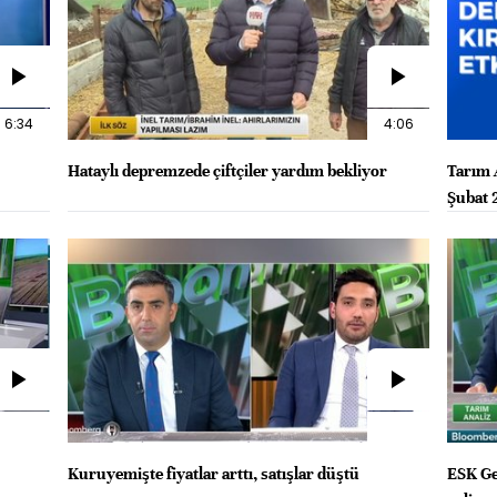
6:34
4:06
Hataylı depremzede çiftçiler yardım bekliyor
Tarım A
Şubat 
Kuruyemişte fiyatlar arttı, satışlar düştü
ESK Ge