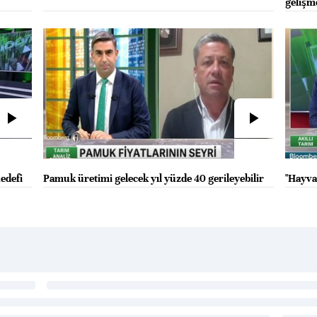
gelişm
edefi
Pamuk üretimi gelecek yıl yüzde 40 gerileyebilir
"Hayvan