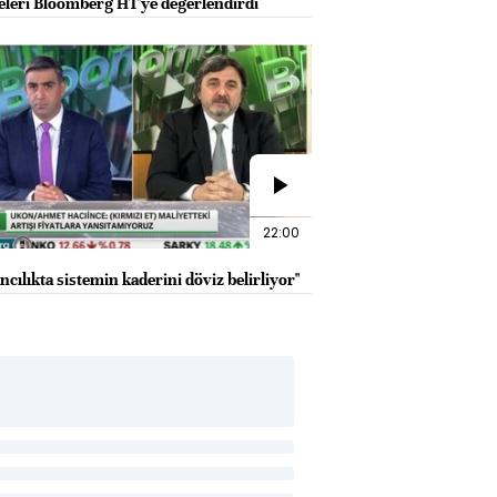
eleri Bloomberg HT'ye değerlendirdi
22:00
cılıkta sistemin kaderini döviz belirliyor"