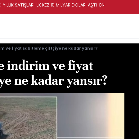
İ YILLIK SATIŞLARI İLK KEZ 10 MİLYAR DOLARI AŞTI-BN
m ve fiyat sabitleme çiftçiye ne kadar yansır?
 indirim ve fiyat
iye ne kadar yansır?