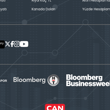
yatı
Riyal Kaç TL
Altın Hesaplama
iyatı
Kanada Doları
Yüzde Hesapla