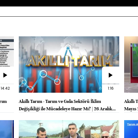
14:42
1:16
arım
Akıllı Tarım - Tarım ve Gıda Sektörü İklim
Akıllı 
Değişikliği ile Mücadeleye Hazır Mı? | 26 Aralık
Mayıs
2023