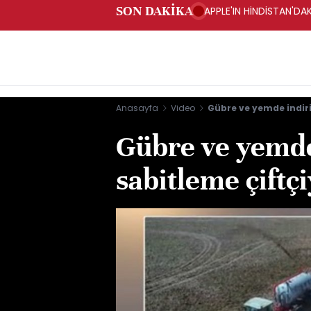
SON DAKİKA
APPLE'IN HİNDİSTAN'DAK
Anasayfa
Video
Gübre ve yemde indiri
Gübre ve yemde
sabitleme çiftç