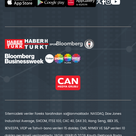
Sitemizdeki veriler Foreks tarafından sağlanmaktadır. NASDAQ, Dow Jones
Industrial Average, SHCOM, FTSE 100, CAC 40, DAX 30, Hang Seng, IBEX 35,
BOVESPA, VİOP ve Tahvil-bono verileri 15 dakika; CME, NYMEX VE S&P verileri 10
dakika gecikmeli verilmektedir. YASAL UYARI © 2026 Kayıtlı Elektronik Posta