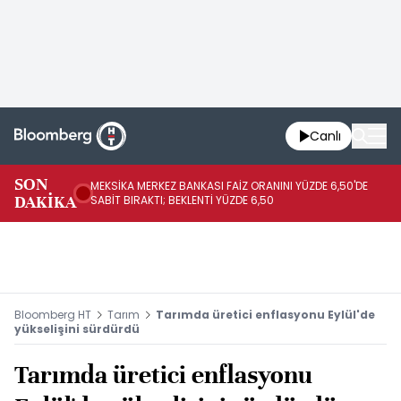
Canlı
SON
MEKSİKA MERKEZ BANKASI FAİZ ORANINI YÜZDE 6,50'DE
OY
DAKİKA
SABİT BIRAKTI; BEKLENTİ YÜZDE 6,50
AÇ
Bloomberg HT
Tarım
Tarımda üretici enflasyonu Eylül'de
yükselişini sürdürdü
Tarımda üretici enflasyonu