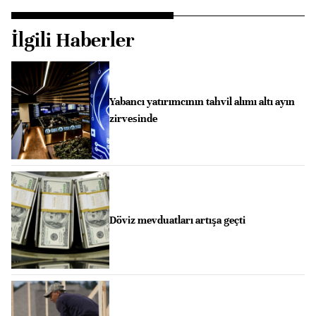
İlgili Haberler
Yabancı yatırımcının tahvil alımı altı ayın
zirvesinde
Döviz mevduatları artışa geçti