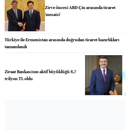
Zirve öncesi ABD-Çin arasında ticaret
'mesaisi'
Türkiye ile Ermenistan arasında doğrudan ticaret hazırlıkları
tamamlandı
Ziraat Bankası'nın aktif büyüklüğü 8,7
trilyon TL oldu