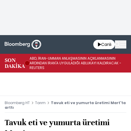
Canlı
ABD, İRAN-UMMAN ANLAŞMASININ AÇIKLANMASININ
AB
SON
ARDINDAN İRAN'A UYGULADIĞI ABLUKAYI KALDIRACAK -
GE
DAKİKA
REUTERS
UY
Bloomberg HT
Tarım
Tavuk eti ve yumurta üretimi Mart'ta
arttı
Tavuk eti ve yumurta üretimi