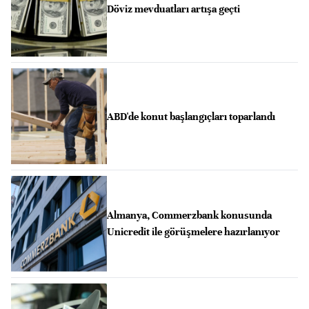
Döviz mevduatları artışa geçti
ABD'de konut başlangıçları toparlandı
Almanya, Commerzbank konusunda
Unicredit ile görüşmelere hazırlanıyor