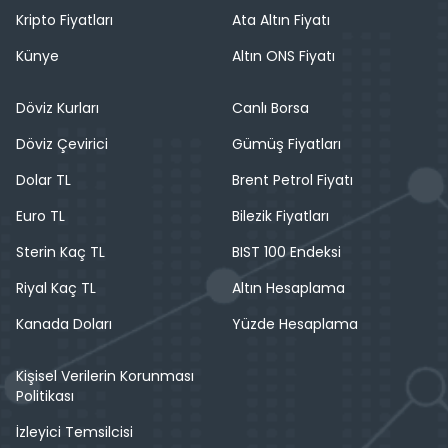
Kripto Fiyatları
Ata Altın Fiyatı
Künye
Altın ONS Fiyatı
Döviz Kurları
Canlı Borsa
Döviz Çevirici
Gümüş Fiyatları
Dolar TL
Brent Petrol Fiyatı
Euro TL
Bilezik Fiyatları
Sterin Kaç TL
BIST 100 Endeksi
Riyal Kaç TL
Altın Hesaplama
Kanada Doları
Yüzde Hesaplama
Kişisel Verilerin Korunması
Politikası
İzleyici Temsilcisi