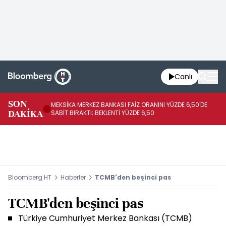
Canlı
SON
MEKSİKA MERKEZ BANKASI FAİZ ORANINI YÜZDE 6,50'DE
OY
DAKİKA
SABİT BIRAKTI; BEKLENTİ YÜZDE 6,50
AÇ
Bloomberg HT
Haberler
TCMB'den beşinci pas
TCMB'den beşinci pas
Türkiye Cumhuriyet Merkez Bankası (TCMB)