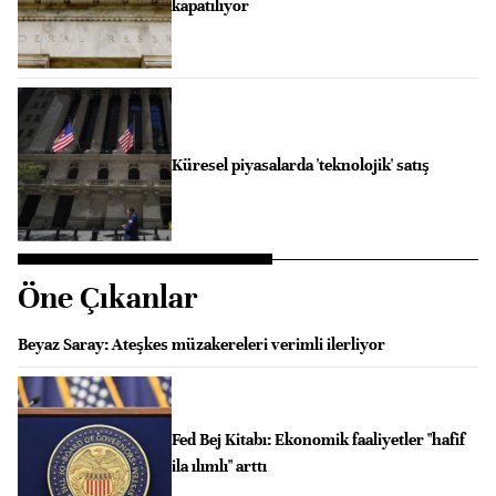
kapatılıyor
Küresel piyasalarda 'teknolojik' satış
Öne Çıkanlar
Beyaz Saray: Ateşkes müzakereleri verimli ilerliyor
Fed Bej Kitabı: Ekonomik faaliyetler "hafif
ila ılımlı" arttı