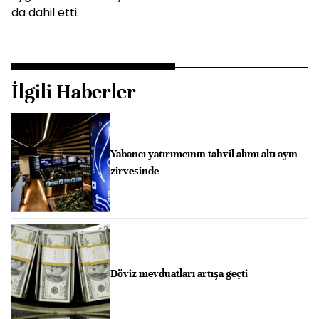
da dahil etti.
İlgili Haberler
Yabancı yatırımcının tahvil alımı altı ayın
zirvesinde
Döviz mevduatları artışa geçti