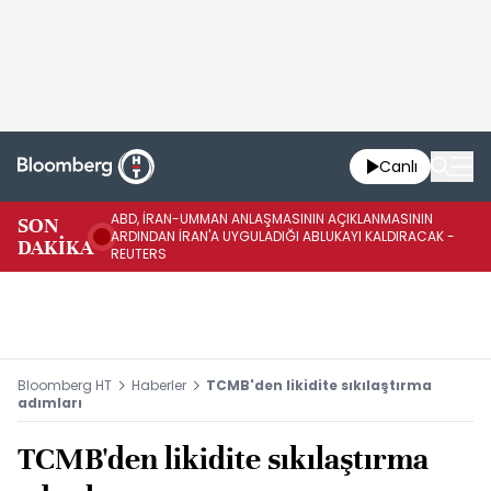
Canlı
ABD, İRAN-UMMAN ANLAŞMASININ AÇIKLANMASININ
AB
SON
ARDINDAN İRAN'A UYGULADIĞI ABLUKAYI KALDIRACAK -
GE
DAKİKA
REUTERS
UY
Bloomberg HT
Haberler
TCMB'den likidite sıkılaştırma
adımları
TCMB'den likidite sıkılaştırma