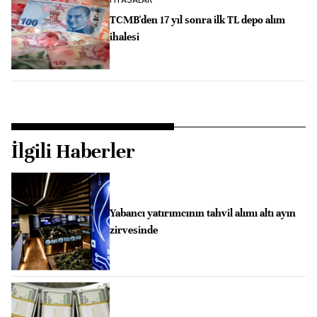
TCMB'den 17 yıl sonra ilk TL depo alım
ihalesi
İlgili Haberler
Yabancı yatırımcının tahvil alımı altı ayın
zirvesinde