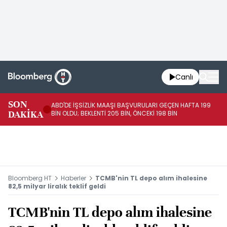
Canlı
SON
ABD'DE İŞSİZLİK MAAŞI BAŞVURULARI GEÇEN HAFTA 199
FE
DAKİKA
BİN OLDU; BEKLENTİ 205 BİN, ÖNCEKİ 198 BİN
İL
Bloomberg HT
Haberler
TCMB'nin TL depo alım ihalesine
82,5 milyar liralık teklif geldi
TCMB'nin TL depo alım ihalesine