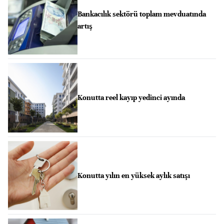
Bankacılık sektörü toplam mevduatında
artış
Konutta reel kayıp yedinci ayında
Konutta yılın en yüksek aylık satışı