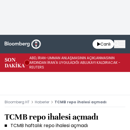
Canlı
ABD, İRAN-UMMAN ANLAŞMASININ AÇIKLANMASININ
AB
SON
ARDINDAN İRAN'A UYGULADIĞI ABLUKAYI KALDIRACAK -
GE
DAKİKA
REUTERS
UY
Bloomberg HT
Haberler
TCMB repo ihalesi açmadı
TCMB repo ihalesi açmadı
TCMB haftalık repo ihalesi açmadı