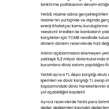
biriktirme politikasının devam ettiğin
Yetkili, Hazine adına gerçekleştirilen
Hazine’nin yurtiçinde ve dışında gerç
enerji ithalatçısı kamu kuruluşlarına 
reeskont kredileri ile bankaların yab
karşılıkları için TCMB nezdinde tutu
dönem dönem rezervlerde hızlı değişi
Adının açıklanmasını istemeyen ye
yaklaşık 5,3 milyar dolarıtutarında d
kurumlara döviz satımı yapıldığını if
Yetkili ayrıca TL depo karşılığı dövi
işlemleri ve döviz karşılığı TL swap i
kapsamındaki döviz hareketlerinin 
yol açabildiğini kaydetti
Ayrıca rezervlerde farklı para birimle
değer değişimleri kaynaklı değerleme