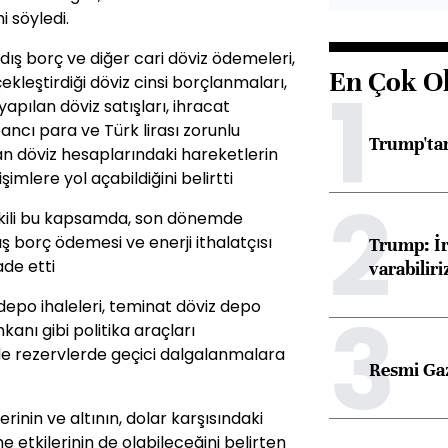
i söyledi.
 dış borç ve diğer cari döviz ödemeleri,
En Çok O
1
ekleştirdiği döviz cinsi borçlanmaları,
yapılan döviz satışları, ihracat
ancı para ve Türk lirası zorunlu
Trump'tan
lan döviz hesaplarındaki hareketlerin
mlere yol açabildiğini belirtti
2
tkili bu kapsamda, son dönemde
ış borç ödemesi ve enerji ithalatçısı
Trump: İr
ade etti
varabiliri
3
z depo ihaleleri, teminat döviz depo
mkanı gibi politika araçları
de rezervlerde geçici dalgalanmalara
Resmi Ga
rinin ve altının, dolar karşısındaki
 etkilerinin de olabileceğini belirten