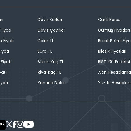
rı
Döviz Kurları
Canlı Borsa
Fiyatı
Döviz Çevirici
Gümüş Fiyatları
n Fiyatı
Dolar TL
Brent Petrol Fiya
iyatı
Euro TL
Bilezik Fiyatları
 Fiyatı
Sterin Kaç TL
BIST 100 Endeksi
yatı
Riyal Kaç TL
Altın Hesaplama
iyatı
Kanada Doları
Yüzde Hesapla