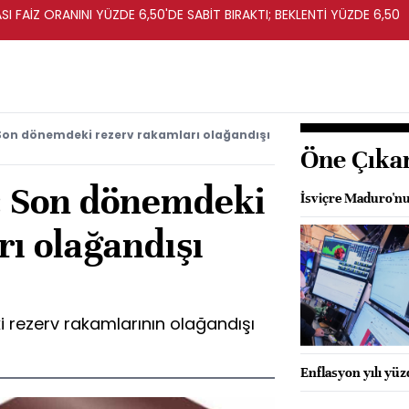
I FAİZ ORANINI YÜZDE 6,50'DE SABİT BIRAKTI; BEKLENTİ YÜZDE 6,50
 Son dönemdeki rezerv rakamları olağandışı
Öne Çıka
: Son dönemdeki
İsviçre Maduro'nu
ı olağandışı
 rezerv rakamlarının olağandışı
Enflasyon yılı yü