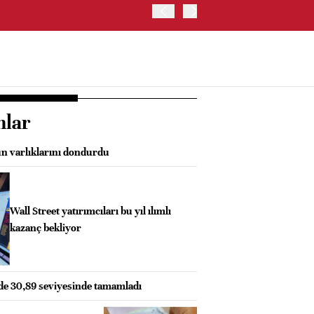
OYAK ÇİMENTO İKİNCİ ÇEY
nlar
n varlıklarını dondurdu
Wall Street yatırımcıları bu yıl ılımlı
kazanç bekliyor
zde 30,89 seviyesinde tamamladı