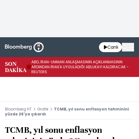
Canlı
ABD, İRAN-UMMAN ANLAŞMASININ AÇIKLANMASININ
AB
SON
ARDINDAN İRAN'A UYGULADIĞI ABLUKAYI KALDIRACAK -
GE
DAKİKA
REUTERS
UY
Bloomberg HT
Grafik
TCMB, yıl sonu enflasyon tahminini
yüzde 26'ya çıkardı
TCMB, yıl sonu enflasyon