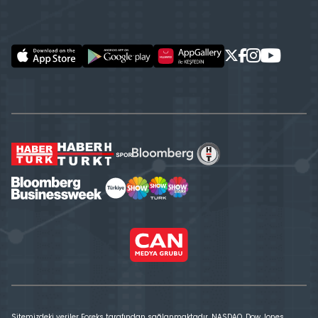
Sitemizdeki veriler Foreks tarafından sağlanmaktadır. NASDAQ, Dow Jones