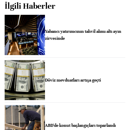
İlgili Haberler
Yabancı yatırımcının tahvil alımı altı ayın
zirvesinde
Döviz mevduatları artışa geçti
ABD'de konut başlangıçları toparlandı