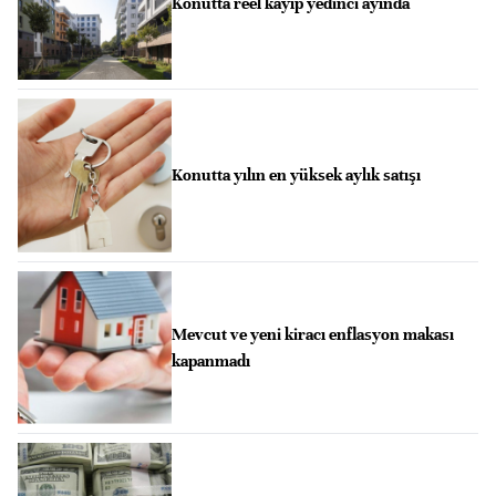
Konutta reel kayıp yedinci ayında
Konutta yılın en yüksek aylık satışı
Mevcut ve yeni kiracı enflasyon makası
kapanmadı