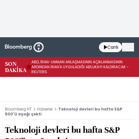
Canlı
ABD, İRAN-UMMAN ANLAŞMASININ AÇIKLANMASININ
AB
SON
ARDINDAN İRAN'A UYGULADIĞI ABLUKAYI KALDIRACAK -
GE
DAKİKA
REUTERS
UY
Bloomberg HT
Haberler
Teknoloji devleri bu hafta S&P
500'ü aşağı çekti
Teknoloji devleri bu hafta S&P