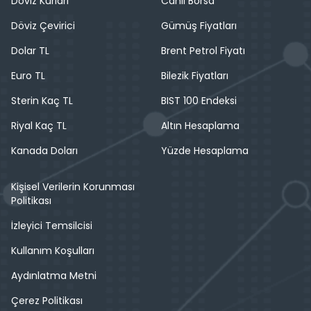
Döviz Kurları
Canlı Borsa
Döviz Çevirici
Gümüş Fiyatları
Dolar TL
Brent Petrol Fiyatı
Euro TL
Bilezik Fiyatları
Sterin Kaç TL
BIST 100 Endeksi
Riyal Kaç TL
Altın Hesaplama
Kanada Doları
Yüzde Hesaplama
Kişisel Verilerin Korunması
Politikası
İzleyici Temsilcisi
Kullanım Koşulları
Aydınlatma Metni
Çerez Politikası