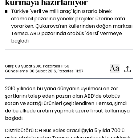
kurmaya hazırlanıyor
Türkiye 'yerli ve milli araç' için ısrarla binek
otomobil pazarına yönelik projeler üzerine kafa
yorarken, Çukurova'nın küllerinden doğan markası
Temsa, ABD pazarında otobüs 'dersi' vermeye
başladı
Giriş: 08 Şubat 2016, Pazartesi 11:56
Güncelleme: 08 Şubat 2016, Pazartesi 11:57
2010 yılından bu yana dünyanın uyulması en zor
şartlarını talep eden pazarı olan ABD’de otobüs
satan ve sattığı ürünleri çeşitlendiren Temsa, şimdi
de bu ülkede üretim yapmak üzere fırsat kollamaya
başladı.
Distribütörü CH Bus Sales aracılığıyla 5 yılda 700’ü
aşkın otobüs satan Temsa, yakın gelecekte yaklaşık