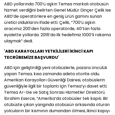
ABD yollarında 700’ü aşkın Temsa markalı otobüsün
hizmet verdiğini belirten Genel Müdür Dinçer Çelik ise
ABD’de operatörlere en geniş ürün gamını sunan
üretici olduklarını ifade etti. Çelik, “700’ü aşkın
aracımız 200’den fazla operatörde, 40’tan fazla
eyalette yollarda. 2016’da ilk hedefimiz 1000’li rakama
ulaşmak” dedi.
'ABD KARAYOLLARI YETKİLİLERİ İKİNCİ KAPI
TECRÜBEMİZE BAŞVURDU'
ABD için geliştirdiği yeni otobüslerle, pazara öncülük
yapan Temsa, kısa zamanda adeta otorite oldu.
Amerikan Karayolları Güvenliği Dairesi, otobüslerin
güvenliğiyle ilgili bir toplantı için Temsa’yı davet etti.
Temsa Ar-Ge ve Satış Sonrası Hizmetler Direktörü
İbrahim Eserce, “Amerika’da otobüsler tek kapılı. Bir
otübüste çıkan yangında otobüsün arkasında oturan
yolcuların bir kısmının dumandan ölmesi, ikinci kapıyı