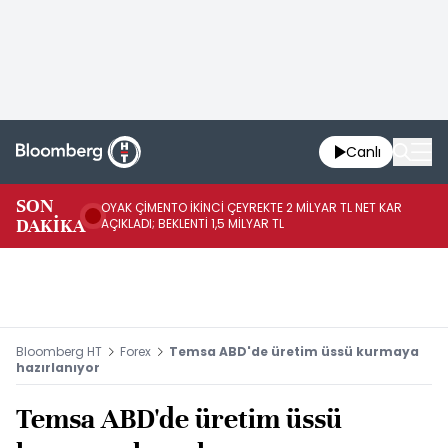
Canlı
İR
SON
OYAK ÇİMENTO İKİNCİ ÇEYREKTE 2 MİLYAR TL NET KAR
YÖ
DAKİKA
AÇIKLADI; BEKLENTİ 1,5 MİLYAR TL
OL
Bloomberg HT
Forex
Temsa ABD'de üretim üssü kurmaya
hazırlanıyor
Temsa ABD'de üretim üssü