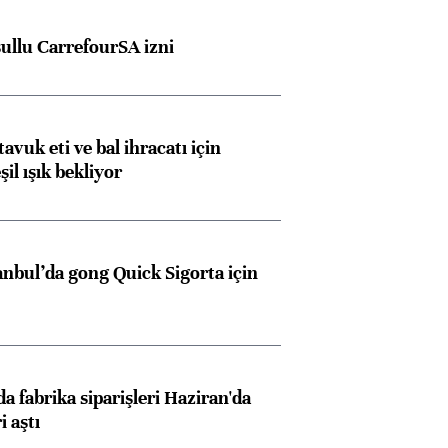
şullu CarrefourSA izni
tavuk eti ve bal ihracatı için
il ışık bekliyor
Almanya, Commerzbank
Ba
konusunda Unicredit ile
me
görüşmelere hazırlanıyor
anbul’da gong Quick Sigorta için
ngıçları
a fabrika siparişleri Haziran'da
i aştı