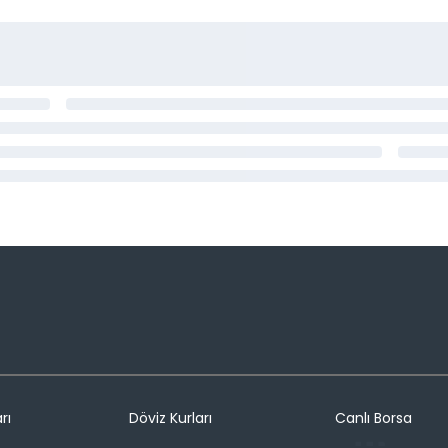
rı
Döviz Kurları
Canlı Borsa