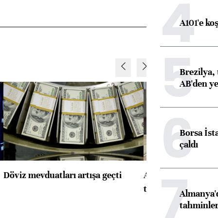
4
A101'e ko
5
Brezilya, 
AB'den yeş
6
Borsa İst
çaldı
7
Döviz mevduatları artışa geçti
ABD'de konut başla
toparlandı
Almanya'd
tahminler