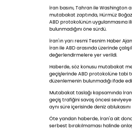
İran basını, Tahran ile Washington
mutabakat zaptında, Hürmüz Boğazı
ABD protokolünün uygulanmasına ili
bulunmadığını öne sürdü.
İran'ın yarı resmi Tesnim Haber Aja
İran ile ABD arasında üzerinde çalışıl
değerlendirmelere yer verildi.
Haberde, söz konusu mutabakat met
geçişlerinde ABD protokolüne tabi t
düzenlemenin bulunmadığı ifade edil
Mutabakat taslağı kapsamında İran'
geçiş trafiğini savaş öncesi seviyey
aynı süre içerisinde deniz ablukasını
Öte yandan haberde, İran'a ait dond
serbest bırakılmaması halinde anlaş