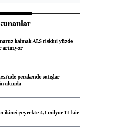
kunanlar
 maruz kalmak ALS riskini yüzde
 artırıyor
esi'nde perakende satışlar
in altında
n ikinci çeyrekte 4,1 milyar TL kâr