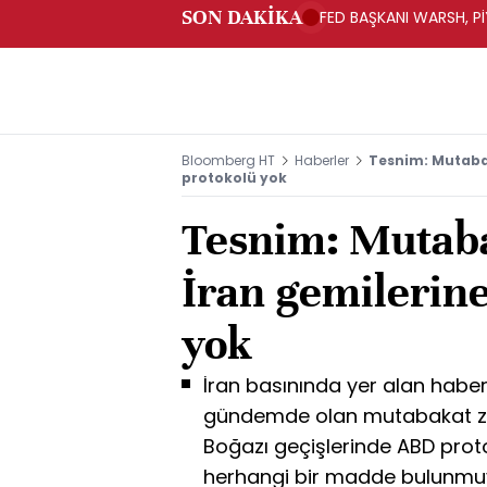
SON DAKİKA
FED BAŞKANI WARSH, PİY
Bloomberg HT
Haberler
Tesnim: Mutaba
protokolü yok
Tesnim: Mutaba
İran gemilerin
yok
İran basınında yer alan haber
gündemde olan mutabakat za
Boğazı geçişlerinde ABD proto
herhangi bir madde bulunmu