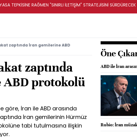
ASA TEPKİSİNE RAĞMEN "SINIRLI İLETİŞİM" STRATEJİSİNİ SÜRDÜRECEK 
kat zaptında İran gemilerine ABD
Öne Çıka
kat zaptında
ABD ile İran arası
e ABD protokolü
e göre, İran ile ABD arasında
ptında İran gemilerinin Hürmüz
kolüne tabi tutulmasına ilişkin
Rubio: İran müzake
yor.