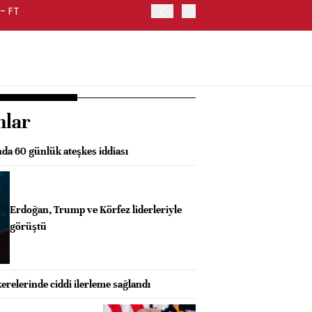
- FT
YABANCILAR GEÇEN HAFTA
nlar
nda 60 günlük ateşkes iddiası
Erdoğan, Trump ve Körfez liderleriyle
görüştü
relerinde ciddi ilerleme sağlandı