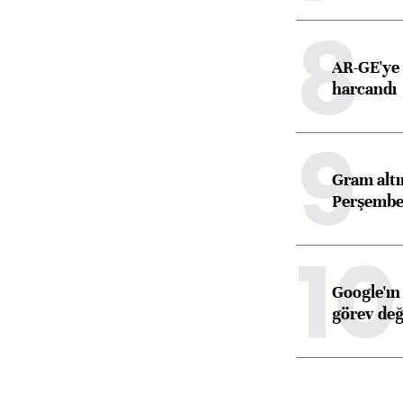
8
AR-GE'ye 
harcandı
9
Gram alt
Perşembe 
10
Google'ın
görev değ