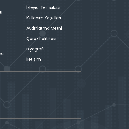
İzleyici Temsilcisi
tı
Kullanım Koşulları
Aydınlatma Metni
Çerez Politikası
Biyografi
ma
İletişim