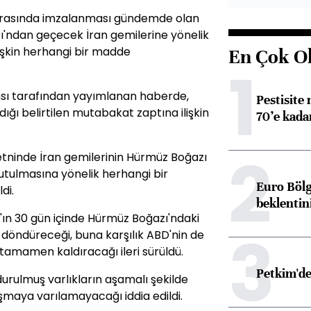
 arasında imzalanması gündemde olan
'ndan geçecek İran gemilerine yönelik
şkin herhangi bir madde
En Çok O
1
nsı tarafından yayımlanan haberde,
Pestisite
dığı belirtilen mutabakat zaptına ilişkin
70’e kadar
2
ninde İran gemilerinin Hürmüz Boğazı
utulmasına yönelik herhangi bir
Euro Bölg
di.
beklentin
ın 30 gün içinde Hürmüz Boğazı'ndaki
3
e döndüreceği, buna karşılık ABD'nin de
 tamamen kaldıracağı ileri sürüldü.
Petkim'de
urulmuş varlıkların aşamalı şekilde
maya varılamayacağı iddia edildi.