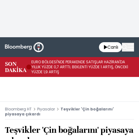
Canlı
EURO BÖLGESİ'NDE PERAKENDE SATIŞLAR HAZİRAN'DA
EU
SON
YILLIK YÜZDE 0,7 ARTTI; BEKLENTİ YÜZDE 1 ARTIŞ, ÖNCEKİ
AY
DAKİKA
YÜZDE 1,9 ARTIŞ
ÖN
Bloomberg HT
Piyasalar
Teşvikler 'Çin boğalarını'
piyasaya çıkardı
Teşvikler 'Çin boğalarını' piyasaya