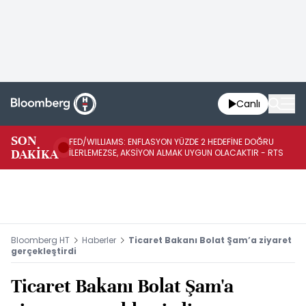
Canlı
BA
SON
FED/WILLIAMS: ENFLASYON YÜZDE 2 HEDEFİNE DOĞRU
SÜ
DAKİKA
İLERLEMEZSE, AKSİYON ALMAK UYGUN OLACAKTIR - RTS
AZ
Bloomberg HT
Haberler
Ticaret Bakanı Bolat Şam’a ziyaret
gerçekleştirdi
Ticaret Bakanı Bolat Şam'a