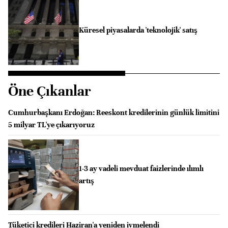
Küresel piyasalarda 'teknolojik' satış
Öne Çıkanlar
Cumhurbaşkanı Erdoğan: Reeskont kredilerinin günlük limitini
5 milyar TL'ye çıkarıyoruz
1-3 ay vadeli mevduat faizlerinde ılımlı
artış
Tüketici kredileri Haziran'a yeniden ivmelendi