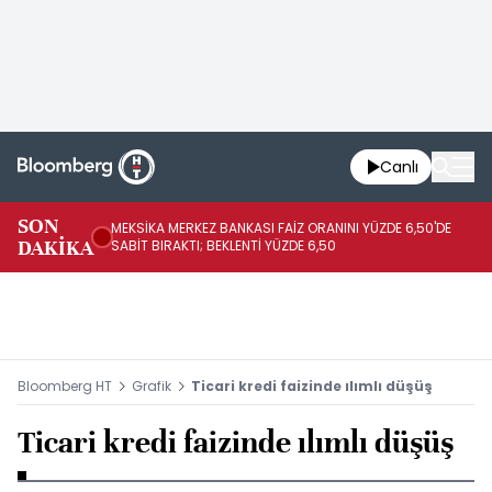
Canlı
SON
MEKSİKA MERKEZ BANKASI FAİZ ORANINI YÜZDE 6,50'DE
OY
DAKİKA
SABİT BIRAKTI; BEKLENTİ YÜZDE 6,50
AÇ
Bloomberg HT
Grafik
Ticari kredi faizinde ılımlı düşüş
Ticari kredi faizinde ılımlı düşüş