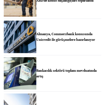
ABD'de konut başlangıçları toparlandı
Almanya, Commerzbank konusunda
Unicredit ile görüşmelere hazırlanıyor
Bankacılık sektörü toplam mevduatında
artış