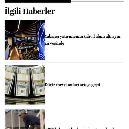
İlgili Haberler
Yabancı yatırımcının tahvil alımı altı ayın
zirvesinde
Döviz mevduatları artışa geçti