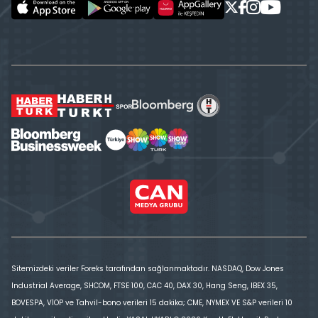
Sitemizdeki veriler Foreks tarafından sağlanmaktadır. NASDAQ, Dow Jones
Industrial Average, SHCOM, FTSE 100, CAC 40, DAX 30, Hang Seng, IBEX 35,
BOVESPA, VİOP ve Tahvil-bono verileri 15 dakika; CME, NYMEX VE S&P verileri 10