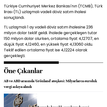
Türkiye Cumhuriyet Merkez Bankası'nın (TCMB), Türk
lirası (TL) uzlaşmalı vadeli döviz satım ihalesi
sonuçlandı.
TL uzlaşmalı 1 ay vadeli döviz satım ihalesine 236
milyon dolar teklif geldi. İhalede gerçekleşen tutar
150 milyon dolar olurken, ortalama fiyat 4,12707, en
düşük fiyat 4,12460, en yüksek fiyat 4,13060 oldu.
Teklif edilen ortalama fiyat ise 4,12224 olarak
gerçekleşti.
Öne Çıkanlar
AB ve ABD arasında 'Grönland' ateşkesi: Milyarlarca euroluk
vergi askıya alındı