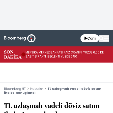
Canlı
SON
MEKSİKA MERKEZ BANKASI FAİZ ORANINI YÜZDE 6,50'DE
OY
DAKİKA
SABİT BIRAKTI; BEKLENTİ YÜZDE 6,50
AÇ
Bloomberg HT
Haberler
TL uzlaşmalı vadeli döviz satım
ihalesi sonuçlandı
TL uzlaşmalı vadeli döviz satım