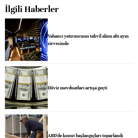
İlgili Haberler
Yabancı yatırımcının tahvil alımı altı ayın
zirvesinde
Döviz mevduatları artışa geçti
ABD'de konut başlangıçları toparlandı