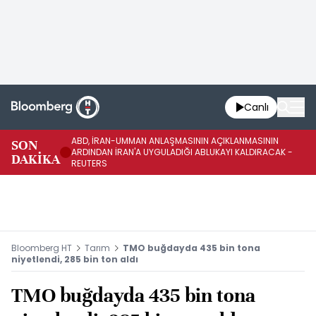
Canlı
ABD, İRAN-UMMAN ANLAŞMASININ AÇIKLANMASININ
AB
SON
ARDINDAN İRAN'A UYGULADIĞI ABLUKAYI KALDIRACAK -
GE
DAKİKA
REUTERS
UY
Bloomberg HT
Tarım
TMO buğdayda 435 bin tona
niyetlendi, 285 bin ton aldı
TMO buğdayda 435 bin tona