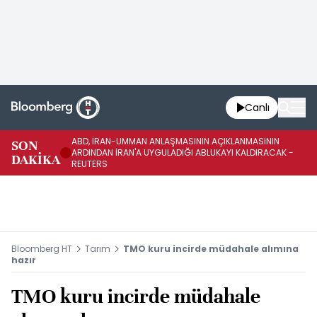
Canlı
ABD, İRAN-UMMAN ANLAŞMASININ AÇIKLANMASININ
AB
SON
ARDINDAN İRAN'A UYGULADIĞI ABLUKAYI KALDIRACAK -
GE
DAKİKA
REUTERS
UY
Bloomberg HT
Tarım
TMO kuru incirde müdahale alımına
hazır
TMO kuru incirde müdahale