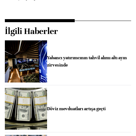
İlgili Haberler
Yabancı yatırımcının tahvil alımı altı ayın
zirvesinde
Döviz mevduatları artışa geçti