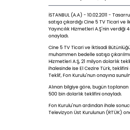
İSTANBUL (A.A) - 10.02.2011 - Tasar
satışa çıkardığı Cine 5 TV Ticari ve İ
Yayıncılık Hizmetleri A.Ş'nin verdiği 4
onayladı.
Cine 5 TV Ticari ve İktisadi Bütünlüğ
muhammen bedelle satışa çıkarılmıştı
Hizmetleri A.Ş, 21 milyon dolarlık tek
ihalesinde ise El Cezire Türk, teklifi
Teklif, Fon Kurulu'nun onayına sunul
Alınan bilgiye göre, bugün toplanan 
500 bin dolarlık teklifini onayladı.
Fon Kurulu'nun ardından ihale sonu
Televizyon Üst Kurulunun (RTÜK) on