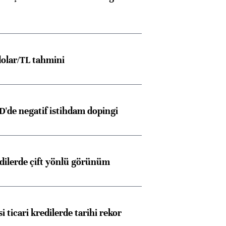
olar/TL tahmini
D'de negatif istihdam dopingi
edilerde çift yönlü görünüm
i ticari kredilerde tarihi rekor