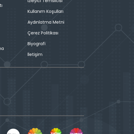
İzleyici Temsilcisi
tı
Kullanım Koşulları
Aydınlatma Metni
Çerez Politikası
Biyografi
ma
İletişim