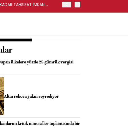
Y KADAR TAHSİSAT İMKANI
HALKBANK, İKİNCİL HALKA
nlar
 yapan ülkelere yüzde 25 gümrük vergisi
Altın rekora yakın seyrediyor
kanlarını kritik mineraller toplantısında bir