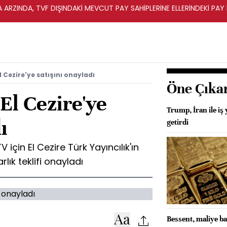
A ARZINDA, TVF DIŞINDAKİ MEVCUT PAY SAHİPLERİNE ELLERİNDEKİ PA
l Cezire'ye satışını onayladı
Öne Çıka
El Cezire'ye
Trump, İran ile iş
ı
getirdi
 için El Cezire Türk Yayıncılık'ın
lık teklifi onayladı
Bessent, maliye ba