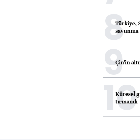
8
Türkiye, 
savunma 
9
Çin'in alt
10
Küresel gı
tırmandı