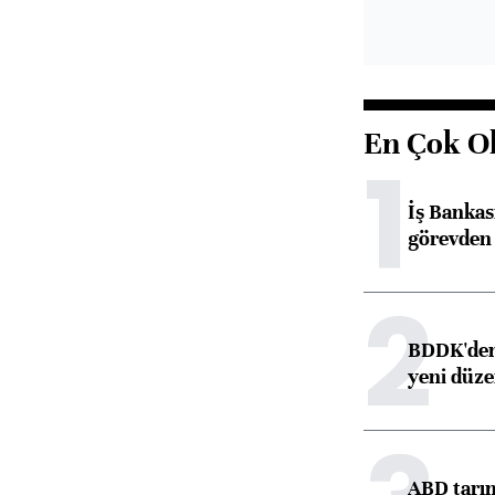
En Çok O
1
İş Banka
görevden 
2
BDDK'den 
yeni düz
ABD tarım