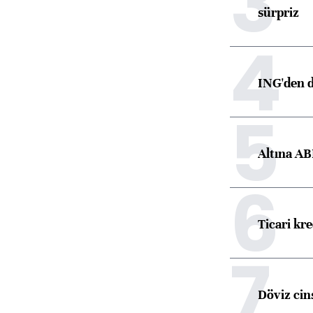
3
sürpriz
4
ING'den d
5
Altına AB
6
Ticari kr
7
Döviz cins