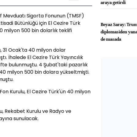
araya getirdi
ruf Mevduatı Sigorta Fonunun (TMSF)
ktisadi Bütünlüğü için El Cezire Türk
Beyaz Saray: Trum
0 milyon 500 bin dolarlık teklifi
diplomasiden yana
de masada
ü, 31 Ocak'ta 40 milyon dolar
. İhalede El Cezire Türk Yayıncılık
lifte bulunmuştu. 4 Şubat'taki pazarlık
ni 40 milyon 500 bin dolara yükseltmişti.
muştu.
Fon Kurulu, El Cezire Türk'ün 40 milyon
cu, Rekabet Kurulu ve Radyo ve
ayına sunulacak.