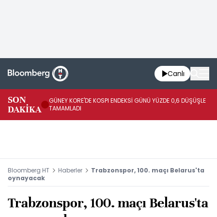
Canlı
JA
SON
GÜNEY KORE'DE KOSPI ENDEKSİ GÜNÜ YÜZDE 0,6 DÜŞÜŞLE
YÜ
DAKİKA
TAMAMLADI
TA
Bloomberg HT
Haberler
Trabzonspor, 100. maçı Belarus'ta
oynayacak
Trabzonspor, 100. maçı Belarus'ta