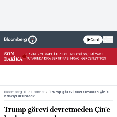
Canlı
SON
HAZİNE 2 YIL VADELİ TLREFK'E ENDEKSLİ 66,6 MİLYAR TL
ME
DAKİKA
TUTARINDA KİRA SERTİFİKASI İHRACI GERÇEKLEŞTİRDİ
Zİ
Bloomberg HT
Haberler
Trump görevi devretmeden Çin'e
baskıyı artıracak
Trump görevi devretmeden Çin'e