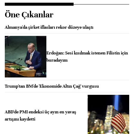
Öne Çıkanlar
Almanya'da şirket iflasları rekor düzeye ulaştı
Erdoğan: Sesi kısılmak istenen Filistin için
buradayım
Trump'tan BM'de 'Ekonomide Altın Çağ' vurgusu
ABD'de PMI endeksi üç ayın en yavaş
artışını kaydetti