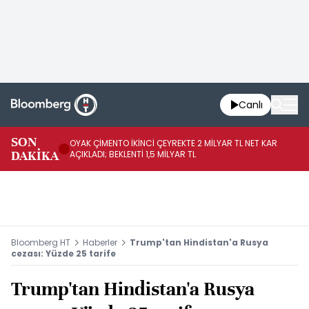
Canlı
İR
SON
OYAK ÇİMENTO İKİNCİ ÇEYREKTE 2 MİLYAR TL NET KAR
YÖ
DAKİKA
AÇIKLADI; BEKLENTİ 1,5 MİLYAR TL
OL
Bloomberg HT
Haberler
Trump'tan Hindistan'a Rusya
cezası: Yüzde 25 tarife
Trump'tan Hindistan'a Rusya