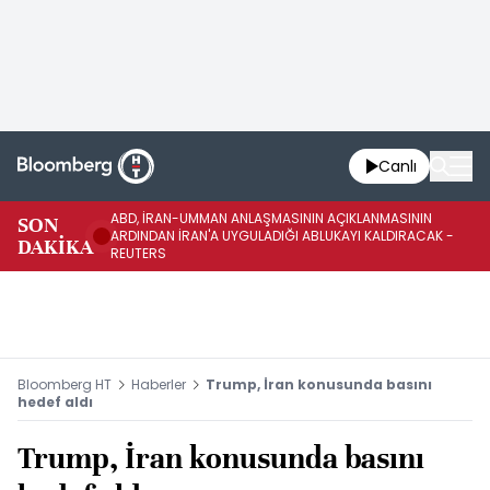
Canlı
ABD, İRAN-UMMAN ANLAŞMASININ AÇIKLANMASININ
AB
SON
ARDINDAN İRAN'A UYGULADIĞI ABLUKAYI KALDIRACAK -
GE
DAKİKA
REUTERS
UY
Bloomberg HT
Haberler
Trump, İran konusunda basını
hedef aldı
Trump, İran konusunda basını