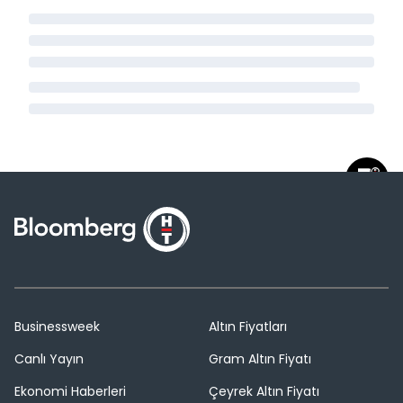
Businessweek
Altın Fiyatları
Canlı Yayın
Gram Altın Fiyatı
Ekonomi Haberleri
Çeyrek Altın Fiyatı