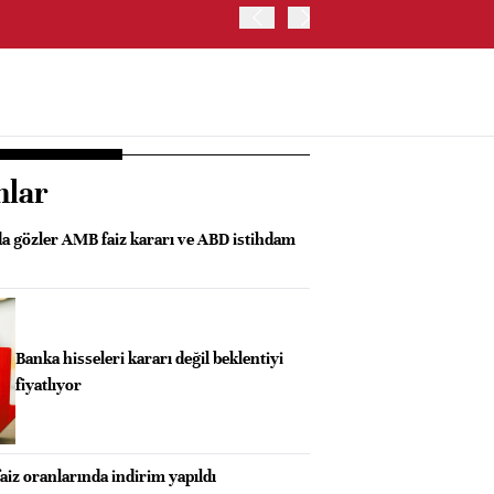
OYAK ÇİMENTO İKİNCİ ÇEY
nlar
da gözler AMB faiz kararı ve ABD istihdam
Banka hisseleri kararı değil beklentiyi
fiyatlıyor
faiz oranlarında indirim yapıldı