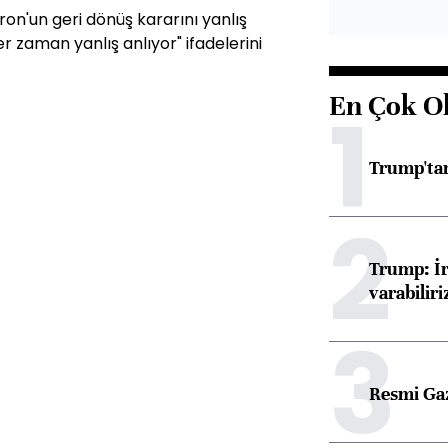
'un geri dönüş kararını yanlış
r zaman yanlış anlıyor" ifadelerini
En Çok O
1
Trump'tan
2
Trump: İr
varabiliri
3
Resmi Ga