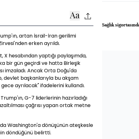
Sağlık sigortasında
p'ın, artan İsrail-İran gerilimi
irvesi'nden erken ayrıldı.
t, X hesabından yaptığı paylaşımda,
a bir gün geçirdi ve hatta Birleşik
ması imzaladı. Ancak Orta Doğu'da
, devlet başkanlarıyla bu akşam
ce ayrılacak" ifadelerini kullandı.
rump'ın, G-7 liderlerinin hazırladığı
in azaltılması çağrısı yapan ortak metne
mda Washington'a dönüşünün ateşkesle
çin döndüğünü belirtti.