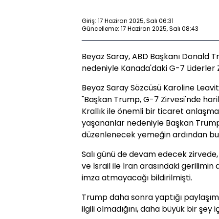
Giriş: 17 Haziran 2025, Salı 06:31
Güncelleme: 17 Haziran 2025, Salı 08:43
Beyaz Saray, ABD Başkanı Donald Trum
nedeniyle Kanada'daki G-7 Liderler Z
Beyaz Saray Sözcüsü Karoline Leavit
"Başkan Trump, G-7 Zirvesi'nde harik
Krallık ile önemli bir ticaret anlaş
yaşananlar nedeniyle Başkan Trump
düzenlenecek yemeğin ardından bu ge
Salı günü de devam edecek zirvede, T
ve İsrail ile İran arasındaki gerilim
imza atmayacağı bildirilmişti.
Trump daha sonra yaptığı paylaşı
ilgili olmadığını, daha büyük bir şey i