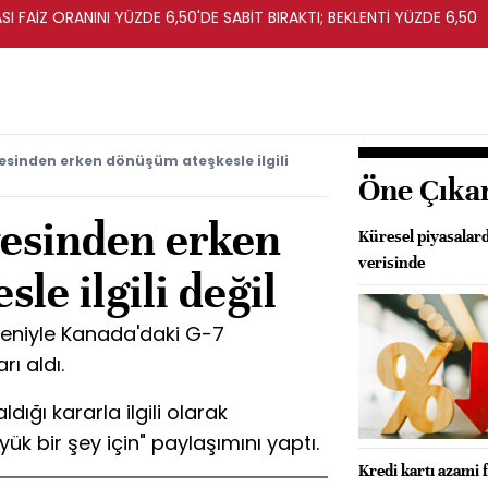
I FAİZ ORANINI YÜZDE 6,50'DE SABİT BIRAKTI; BEKLENTİ YÜZDE 6,50
esinden erken dönüşüm ateşkesle ilgili
Öne Çıka
vesinden erken
Küresel piyasalar
verisinde
le ilgili değil
edeniyle Kanada'daki G-7
ı aldı.
dığı kararla ilgili olarak
yük bir şey için" paylaşımını yaptı.
Kredi kartı azami 