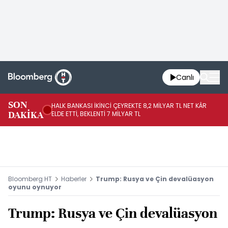
Canlı
SON
HALK BANKASI İKİNCİ ÇEYREKTE 8,2 MİLYAR TL NET KÂR
İŞ
DAKİKA
ELDE ETTİ, BEKLENTİ 7 MİLYAR TL
MÜ
Bloomberg HT
Haberler
Trump: Rusya ve Çin devalüasyon
oyunu oynuyor
Trump: Rusya ve Çin devalüasyon