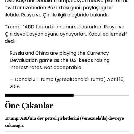
ABD Başkanı Donald Trump, sosyal medya platformu
Twitter üzerinden Pazartesi günü paylaştığı bir
iletide, Rusya ve Çin ile ilgili eleştiride bulundu.
Trump, “ABD faiz artırımlarını sürdürürken Rusya ve
Çin devalüasyon oyunu oynuyorlar.. Kabul edilemez!”
dedi.
Russia and China are playing the Currency
Devaluation game as the U.S. keeps raising
interest rates. Not acceptable!
— Donald J. Trump (@realDonaldTrump)
April 16,
2018
Öne Çıkanlar
Trump: ABD'nin dev petrol şirketlerini (Venezuela'da) devreye
sokacağız