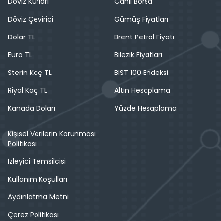
Döviz Kurları
Canlı Borsa
Döviz Çevirici
Gümüş Fiyatları
Dolar TL
Brent Petrol Fiyatı
Euro TL
Bilezik Fiyatları
Sterin Kaç TL
BIST 100 Endeksi
Riyal Kaç TL
Altın Hesaplama
Kanada Doları
Yüzde Hesaplama
Kişisel Verilerin Korunması
Politikası
İzleyici Temsilcisi
Kullanım Koşulları
Aydınlatma Metni
Çerez Politikası