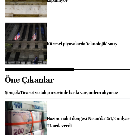
kapatılıyor
Küresel piyasalarda 'teknolojik' satış
Öne Çıkanlar
Şimşek:Ticaret ve talep üzerinde baskı var, önlem alıyoruz
Hazine nakit dengesi Nisan'da 251,2 milyar
TL açık verdi