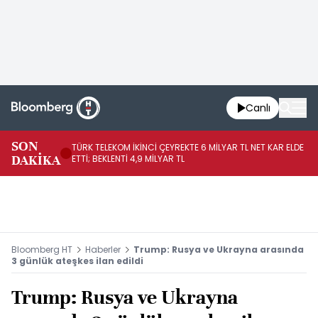
Canlı
SON
TÜRK TELEKOM İKİNCİ ÇEYREKTE 6 MİLYAR TL NET KAR ELDE
AB
DAKİKA
ETTİ; BEKLENTİ 4,9 MİLYAR TL
İR
Bloomberg HT
Haberler
Trump: Rusya ve Ukrayna arasında
3 günlük ateşkes ilan edildi
Trump: Rusya ve Ukrayna