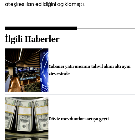
ateşkes ilan edildiğini açıklamıştı.
İlgili Haberler
Yabancı yatırımcının tahvil alımı altı ayın
zirvesinde
Döviz mevduatları artışa geçti