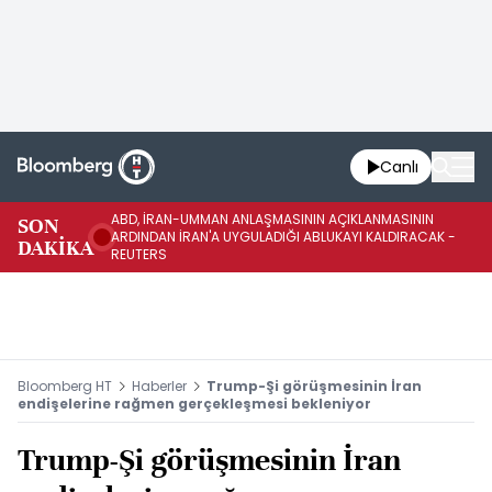
Canlı
ABD, İRAN-UMMAN ANLAŞMASININ AÇIKLANMASININ
AB
SON
ARDINDAN İRAN'A UYGULADIĞI ABLUKAYI KALDIRACAK -
GE
DAKİKA
REUTERS
UY
Bloomberg HT
Haberler
Trump-Şi görüşmesinin İran
endişelerine rağmen gerçekleşmesi bekleniyor
Trump-Şi görüşmesinin İran