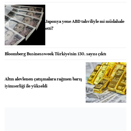
Japonya yene ABD tahviliyle mi müdahale
etti?
Bloomberg Businessweek Türkiye'nin 130. sayısı çıktı
Altın alevlenen çatışmalara rağmen barış
iyimserliği ile yükseldi