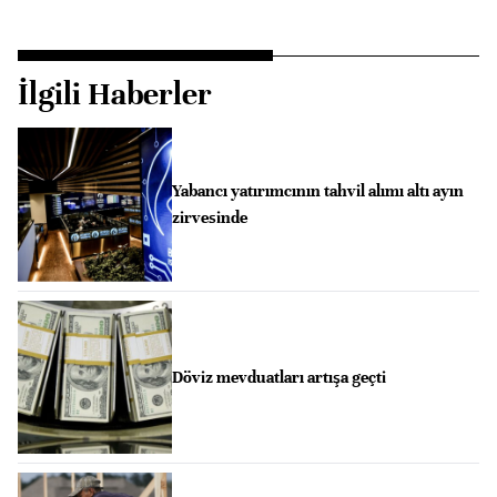
İlgili Haberler
Yabancı yatırımcının tahvil alımı altı ayın
zirvesinde
Döviz mevduatları artışa geçti