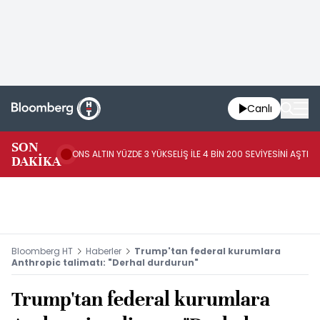
Canlı
AB
SON
ONS ALTIN YÜZDE 3 YÜKSELİŞ İLE 4 BİN 200 SEVİYESİNİ AŞTI
44
DAKİKA
AR
Bloomberg HT
Haberler
Trump'tan federal kurumlara
Anthropic talimatı: "Derhal durdurun"
Trump'tan federal kurumlara