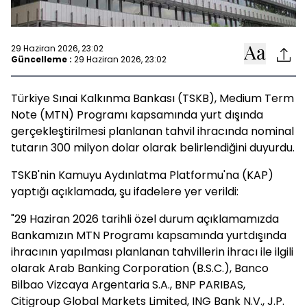
29 Haziran 2026, 23:02
Güncelleme :
29 Haziran 2026, 23:02
Türkiye Sınai Kalkınma Bankası (TSKB), Medium Term
Note (MTN) Programı kapsamında yurt dışında
gerçekleştirilmesi planlanan tahvil ihracında nominal
tutarın 300 milyon dolar olarak belirlendiğini duyurdu.
TSKB'nin Kamuyu Aydınlatma Platformu'na (KAP)
yaptığı açıklamada, şu ifadelere yer verildi:
"29 Haziran 2026 tarihli özel durum açıklamamızda
Bankamızın MTN Programı kapsamında yurtdışında
ihracının yapılması planlanan tahvillerin ihracı ile ilgili
olarak Arab Banking Corporation (B.S.C.), Banco
Bilbao Vizcaya Argentaria S.A., BNP PARIBAS,
Citigroup Global Markets Limited, ING Bank N.V., J.P.