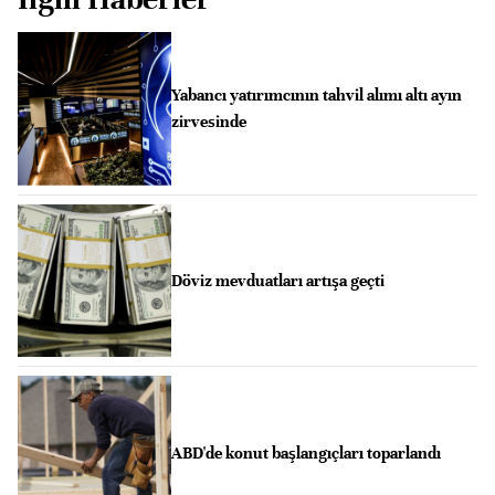
Yabancı yatırımcının tahvil alımı altı ayın
zirvesinde
Döviz mevduatları artışa geçti
ABD'de konut başlangıçları toparlandı