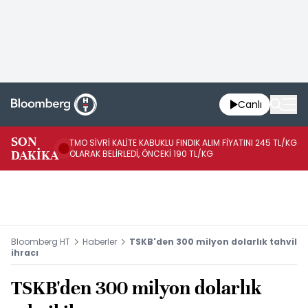
Canlı
SON
TMO SİVRİ KALİTE KABUKLU FINDIK ALIM FİYATINI 245 TL/KG
TM
DAKİKA
OLARAK BELİRLEDİ, ÖNCEKİ 190 TL/KG
TL
Bloomberg HT
Haberler
TSKB'den 300 milyon dolarlık tahvil
ihracı
TSKB'den 300 milyon dolarlık