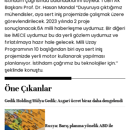
istihdam çağrısında bulunduklarını söyledi. TÜBİTAK
Başkanı Prof. Dr. Hasan Mandal “Duyuruya çıktığımız
mühendisler, aya sert iniş projemizde çalışmak üzere
görevlendirilecek. 2023 yılında 2 proje
sonuçlanacak.6A milli haberleşme uydumuz. Bir diğeri
ise İMECE uydumuz bu da yerli gözlem uydumuz ve
fırlatılmaya hazır hale gelecek. Milli Uzay
Programının 10 başlığından biri aya sert iniş
projemizde yerli motor kullanarak yapılması
planlanıyor. İstihdam çağrımız bu teknolojiler için.’’
şeklinde konuştu.
Öne Çıkanlar
Gedik Holding/Hülya Gedik: Asgari ücret biraz daha dengelendi
Rusya: Barış planına yönelik ABD ile