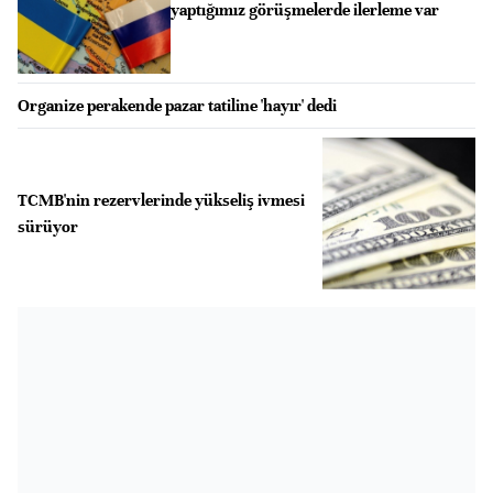
yaptığımız görüşmelerde ilerleme var
Organize perakende pazar tatiline 'hayır' dedi
TCMB'nin rezervlerinde yükseliş ivmesi
sürüyor