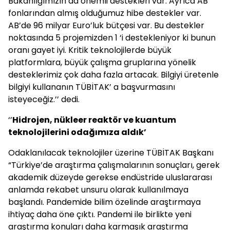
Bakanlığımızın’da önemli destekleri var. Ayrıca AB
fonlarından almış olduğumuz hibe destekler var.
AB’de 96 milyar Euro’luk bütçesi var. Bu destekler
noktasında 5 projemizden 1 ‘i destekleniyor ki bunun
oranı gayet iyi. Kritik teknolojilerde büyük
platformlara, büyük çalışma gruplarına yönelik
desteklerimiz çok daha fazla artacak. Bilgiyi üretenle
bilgiyi kullananın TÜBİTAK’ a başvurmasını
isteyeceğiz.’’ dedi.
‘’
Hidrojen, nükleer reaktör ve k
uantum
teknolojilerin
i o
dağımıza aldık’
Odaklanılacak teknolojiler üzerine TÜBİTAK Başkanı
“Türkiye’de araştırma çalışmalarının sonuçları, gerek
akademik düzeyde gerekse endüstride uluslararası
anlamda rekabet unsuru olarak kullanılmaya
başlandı. Pandemide bilim özelinde araştırmaya
ihtiyaç daha öne çıktı. Pandemi ile birlikte yeni
araştırma konuları daha karmaşık araştırma