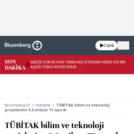
Canlı
SON
ABD'DE SON İKİ AYIN TARIM DIŞI İSTİHDAM VERİSİ 103 BİN
AB
DAKİKA
AŞAĞI YÖNLÜ REVİZE EDİLDİ
YÜ
Bloomberg HT
Haberler
TÜBİTAK bilim ve teknoloji
projelerine 3,3 milyar TL ayırdı
TÜBİTAK bilim ve teknoloji