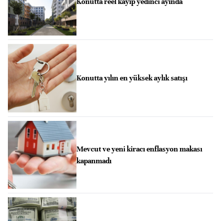
Konutta reel kayıp yedinci ayında
Konutta yılın en yüksek aylık satışı
Mevcut ve yeni kiracı enflasyon makası
kapanmadı