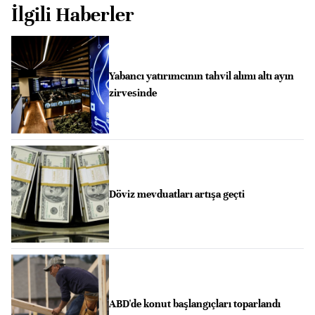
İlgili Haberler
Yabancı yatırımcının tahvil alımı altı ayın
zirvesinde
Döviz mevduatları artışa geçti
ABD'de konut başlangıçları toparlandı