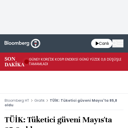
Canlı
JA
SON
GÜNEY KORE'DE KOSPI ENDEKSİ GÜNÜ YÜZDE 0,6 DÜŞÜŞLE
YÜ
DAKİKA
TAMAMLADI
TA
Bloomberg HT
Grafik
TÜİK: Tüketici güveni Mayıs'ta 85,8
oldu
TÜİK: Tüketici güveni Mayıs'ta