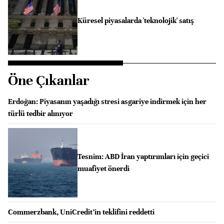
Küresel piyasalarda 'teknolojik' satış
Öne Çıkanlar
Erdoğan: Piyasanın yaşadığı stresi asgariye indirmek için her
türlü tedbir alınıyor
Tesnim: ABD İran yaptırımları için geçici
muafiyet önerdi
Commerzbank, UniCredit’in teklifini reddetti