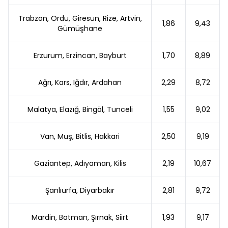
Trabzon, Ordu, Giresun, Rize, Artvin,
1,86
9,43
Gümüşhane
Erzurum, Erzincan, Bayburt
1,70
8,89
Ağrı, Kars, Iğdır, Ardahan
2,29
8,72
Malatya, Elazığ, Bingöl, Tunceli
1,55
9,02
Van, Muş, Bitlis, Hakkari
2,50
9,19
Gaziantep, Adıyaman, Kilis
2,19
10,67
Şanlıurfa, Diyarbakır
2,81
9,72
Mardin, Batman, Şırnak, Siirt
1,93
9,17