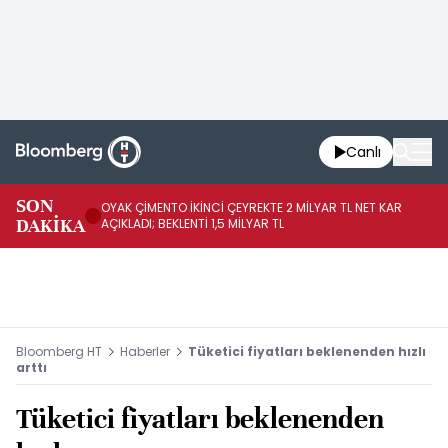
Canlı
İR
SON
OYAK ÇİMENTO İKİNCİ ÇEYREKTE 2 MİLYAR TL NET KAR
YÖ
DAKİKA
AÇIKLADI; BEKLENTİ 1,5 MİLYAR TL
OL
Bloomberg HT
Haberler
Tüketici fiyatları beklenenden hızlı
arttı
Tüketici fiyatları beklenenden