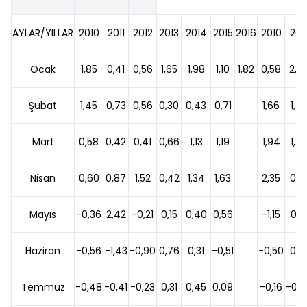
AYLAR/YILLAR
2010
2011
2012
2013
2014
2015
2016
2010
2011
Ocak
1,85
0,41
0,56
1,65
1,98
1,10
1,82
0,58
2,3
Şubat
1,45
0,73
0,56
0,30
0,43
0,71
1,66
1,72
Mart
0,58
0,42
0,41
0,66
1,13
1,19
1,94
1,22
Nisan
0,60
0,87
1,52
0,42
1,34
1,63
2,35
0,61
Mayıs
-0,36
2,42
-0,21
0,15
0,40
0,56
-1,15
0,15
Haziran
-0,56
-1,43
-0,90
0,76
0,31
-0,51
-0,50
0,01
Temmuz
-0,48
-0,41
-0,23
0,31
0,45
0,09
-0,16
-0,0