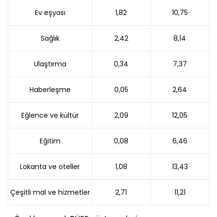
Ev eşyası
1,82
10,75
Sağlık
2,42
8,14
Ulaştırma
0,34
7,37
Haberleşme
0,05
2,64
Eğlence ve kültür
2,09
12,05
Eğitim
0,08
6,46
Lokanta ve oteller
1,08
13,43
Çeşitli mal ve hizmetler
2,71
11,21