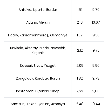
Antalya, Isparta, Burdur
1,51
9,70
Adana, Mersin
2,16
10,67
Hatay, Kahramanmaraş, Osmaniye
1,57
9,50
Kırıkkale, Aksaray, Niğde, Nevşehir,
2,12
9,75
Kırşehir
Kayseri, Sivas, Yozgat
2,09
9,90
Zonguldak, Karabük, Bartın
1,82
9,78
Kastamonu, Çankırı, Sinop
2,22
9,00
Samsun, Tokat, Çorum, Amasya
2,48
10,44