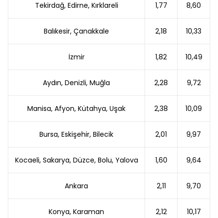
Tekirdağ, Edirne, Kırklareli
1,77
8,60
Balıkesir, Çanakkale
2,18
10,33
İzmir
1,82
10,49
Aydın, Denizli, Muğla
2,28
9,72
Manisa, Afyon, Kütahya, Uşak
2,38
10,09
Bursa, Eskişehir, Bilecik
2,01
9,97
Kocaeli, Sakarya, Düzce, Bolu, Yalova
1,60
9,64
Ankara
2,11
9,70
Konya, Karaman
2,12
10,17