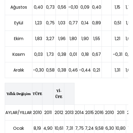
Ağustos
0,40
0,73
0,56
-0,10
0,09
0,40
1,15
1,76
Eylül
1,23
0,75
1,03
0,77
0,14
0,89
0,51
1,55
Ekim
1,83
3,27
1,96
1,80
1,90
1,55
1,21
1,60
Kasım
0,03
1,73
0,38
0,01
0,18
0,67
-0,31
0,6
Aralık
-0,30
0,58
0,38
0,46
-0,44
0,21
1,31
1,00
Yİ-
Yıllık Değişim
TÜFE
ÜFE
AYLAR/YILLAR
2010
2011
2012
2013
2014
2015
2016
2010
2011
20
Ocak
8,19
4,90
10,61
7,31
7,75
7,24
9,58
6,30
10,80
11,