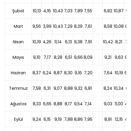
Şubat
10,13
4,16
10,43
7,03
7,89
7,55
6,82
10,87
9,1
Mart
9,56
3,99
10,43
7,29
8,39
7,61
8,58
10,08
8,
Nisan
10,19
4,26
11,14
6,13
9,38
7,91
10,42
8,21
7,
Mayıs
9,10
7,17
8,28
6,51
9,66
8,09
9,21
9,63
8,
Haziran
8,37
6,24
8,87
8,30
9,16
7,20
7,64
10,19
6,
Temmuz
7,58
6,31
9,07
8,88
9,32
6,81
8,24
10,34
6,1
Ağustos
8,33
6,65
8,88
8,17
9,54
7,14
9,03
11,00
4,
Eylül
9,24
6,15
9,19
7,88
8,86
7,95
8,91
12,15
4,