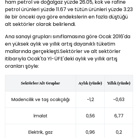
ham petrol ve doğalgaz yüzde 26.05, kok ve rafine
petrol ürünleri yüzde 11.67 ve tütün ürünleri yüzde 3.23
ile bir önceki aya göre endekslerin en fazla düştüğü
alt sektörler olarak belirlendi.
Ana sanayi grupları sınıflamasına göre Ocak 2016'da
en yüksek aylık ve yıllık artış dayanıklı tüketim
mallarında gerçekleşti.Sektörler ve alt sektörler
itibarıyla Ocak'ta Yİ-ÜFE'deki aylık ve yıllık artış
oranları şöyle:
Sektörler/Alt Gruplar
Aylık (yüzde)
Yıllık (yüzde)
Madencilik ve taş ocakçılığı
-1,2
-0,63
İmalat
0,56
6,77
Elektrik, gaz
0,96
0,2