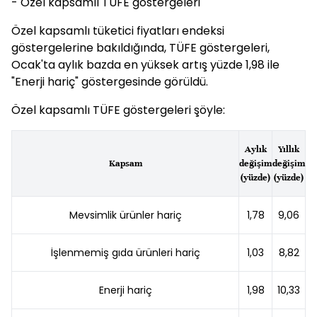
- Özel kapsamlı TÜFE göstergeleri
Özel kapsamlı tüketici fiyatları endeksi
göstergelerine bakıldığında, TÜFE göstergeleri,
Ocak'ta aylık bazda en yüksek artış yüzde 1,98 ile
"Enerji hariç" göstergesinde görüldü.
Özel kapsamlı TÜFE göstergeleri şöyle:
Aylık
Yıllık
Kapsam
değişim
değişim
(yüzde)
(yüzde)
Mevsimlik ürünler hariç
1,78
9,06
İşlenmemiş gıda ürünleri hariç
1,03
8,82
Enerji hariç
1,98
10,33