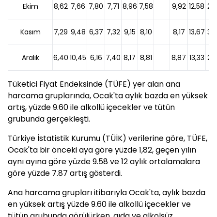
Ekim
8,62
7,66
7,80
7,71
8,96
7,58
9,92
12,58
2,
Kasım
7,29
9,48
6,37
7,32
9,15
8,10
8,17
13,67
3,
Aralık
6,40
10,45
6,16
7,40
8,17
8,81
8,87
13,33
2,
Tüketici Fiyat Endeksinde (TÜFE) yer alan ana
harcama gruplarında, Ocak'ta aylık bazda en yüksek
artış, yüzde 9.60 ile alkollü içecekler ve tütün
grubunda gerçekleşti.
Türkiye İstatistik Kurumu (TÜİK) verilerine göre, TÜFE,
Ocak'ta bir önceki aya göre yüzde 1,82, geçen yılın
aynı ayına göre yüzde 9.58 ve 12 aylık ortalamalara
göre yüzde 7.87 artış gösterdi.
Ana harcama grupları itibarıyla Ocak'ta, aylık bazda
en yüksek artış yüzde 9.60 ile alkollü içecekler ve
tütün grubunda görülürken, gıda ve alkolsüz