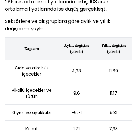
285'inin ortalama fiyatlarında artış, 103'ünün
ortalama fiyatlarında ise düşüş gerçekleşti.
Sektörlere ve alt gruplara göre aylık ve yıllık
değişimler şöyle:
Aylık değişim
Yıllık değişim
Kapsam
(yüzde)
(yüzde)
Gıda ve alkolsüz
4,28
11,69
içecekler
Alkollü içecekler ve
9,6
11,17
tütün
Giyim ve ayakkabı
-6,71
9,31
Konut
1,71
7,33