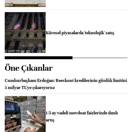
Küresel piyasalarda 'teknolojik' satış
Öne Çıkanlar
Cumhurbaşkanı Erdoğan: Reeskont kredilerinin günlük limitini
5 milyar TL'ye çıkarıyoruz
1-3 ay vadeli mevduat faizlerinde ılımlı
artış