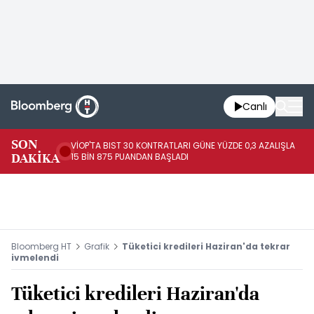
Canlı
SON
VİOP'TA BIST 30 KONTRATLARI GÜNE YÜZDE 0,3 AZALIŞLA
AL
DAKİKA
15 BİN 875 PUANDAN BAŞLADI
AZ
Bloomberg HT
Grafik
Tüketici kredileri Haziran'da tekrar
ivmelendi
Tüketici kredileri Haziran'da