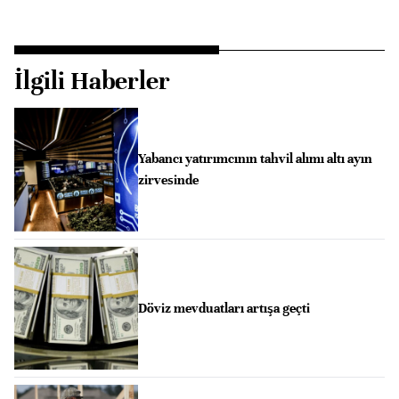
İlgili Haberler
Yabancı yatırımcının tahvil alımı altı ayın
zirvesinde
Döviz mevduatları artışa geçti